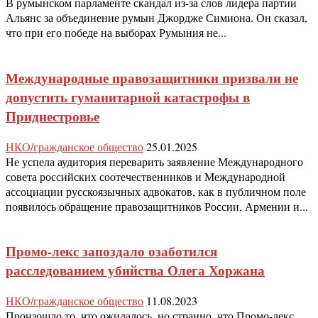
В румынском парламенте скандал из-за слов лидера партии
Альянс за объединение румын Джордже Симиона. Он сказал,
что при его победе на выборах Румыния не...
Международные правозащитники призвали не
допустить гуманитарной катастрофы в
Приднестровье
НКО/гражданское общество
25.01.2025
Не успела аудитория переварить заявление Международного
совета российских соотечественников и Международной
ассоциации русскоязычных адвокатов, как в публичном поле
появилось обращение правозащитников России, Армении и...
Промо-лекс запоздало озаботился
расследованием убийства Олега Хоржана
НКО/гражданское общество
11.08.2023
Произошло то, что ожидалось, но странно, что Промо-лекс