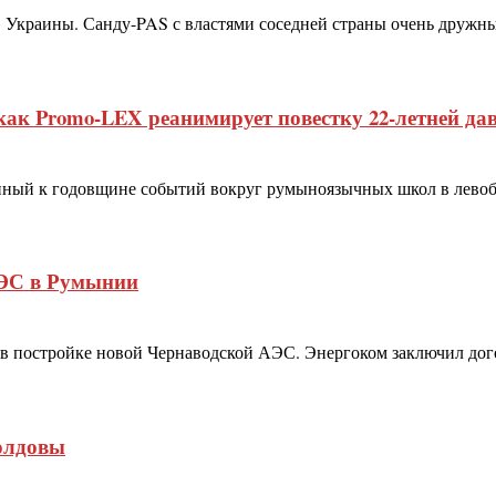
 Украины. Санду-PAS с властями соседней страны очень дружн
ак Promo-LEX реанимирует повестку 22-летней давн
ный к годовщине событий вокруг румыноязычных школ в левобе
АЭС в Румынии
 постройке новой Чернаводской АЭС. Энергоком заключил догов
олдовы