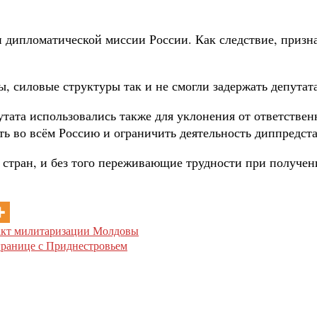
 дипломатической миссии России. Как следствие, призн
, силовые структуры так и не смогли задержать депутат
утата использовались также для уклонения от ответстве
ь во всём Россию и ограничить деятельность диппредста
стран, и без того переживающие трудности при получен
факт милитаризации Молдовы
границе с Приднестровьем