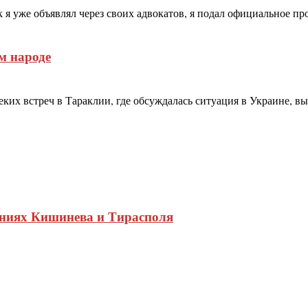
я уже объявлял через своих адвокатов, я подал официальное про
м народе
их встреч в Тараклии, где обсуждалась ситуация в Украине, в
ниях Кишинева и Тирасполя