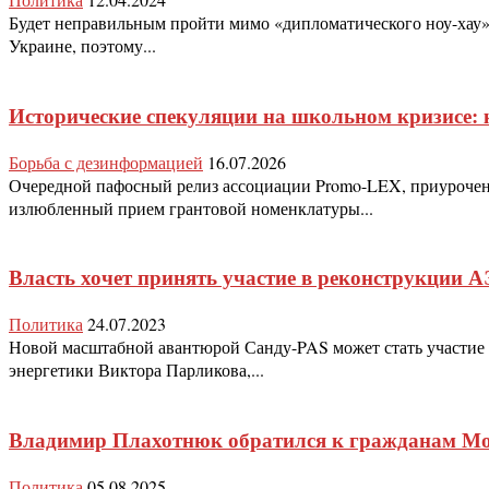
Будет неправильным пройти мимо «дипломатического ноу-хау»
Украине, поэтому...
Исторические спекуляции на школьном кризисе: к
Борьба с дезинформацией
16.07.2026
Очередной пафосный релиз ассоциации Promo-LEX, приурочен
излюбленный прием грантовой номенклатуры...
Власть хочет принять участие в реконструкции 
Политика
24.07.2023
Новой масштабной авантюрой Санду-PAS может стать участие в
энергетики Виктора Парликова,...
Владимир Плахотнюк обратился к гражданам М
Политика
05.08.2025