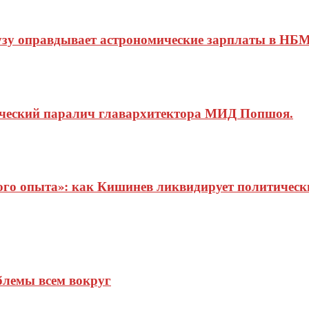
узу оправдывает астрономические зарплаты в НБМ
ический паралич главархитектора МИД Попшоя.
о опыта»: как Кишинев ликвидирует политические
блемы всем вокруг