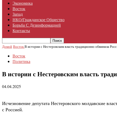
Экономика
Восток
Запад
НКО/гражданское Общество
Борьба С Дезинформацией
Контакты
Домой
Восток
В истории с Нестеровским власть традиционно обвинила Рос
Восток
Политика
В истории с Нестеровским власть трад
04.04.2025
Исчезновение депутата Нестеровского молдавские влас
с Россией.