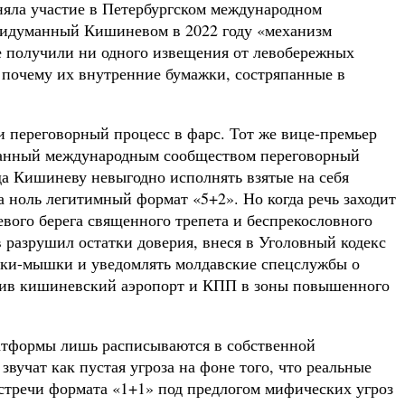
иняла участие в Петербургском международном
придуманный Кишиневом в 2022 году «механизм
не получили ни одного извещения от левобережных
 почему их внутренние бумажки, состряпанные в
 переговорный процесс в фарс. Тот же вице-премьер
знанный международным сообществом переговорный
да Кишиневу невыгодно исполнять взятые на себя
 ноль легитимный формат «5+2». Но когда речь заходит
вого берега священного трепета и беспрекословного
 разрушил остатки доверия, внеся в Уголовный кодекс
ошки-мышки и уведомлять молдавские спецслужбы о
атив кишиневский аэропорт и КПП в зоны повышенного
латформы лишь расписываются в собственной
вучат как пустая угроза на фоне того, что реальные
стречи формата «1+1» под предлогом мифических угроз