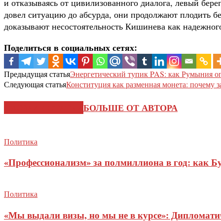
и отказываясь от цивилизованного диалога, левый бе
довел ситуацию до абсурда, они продолжают плодить б
доказывают несостоятельность Кишинева как надежного
Поделиться в социальных сетях:
Предыдущая статья
Энергетический тупик PAS: как Румыния о
Следующая статья
Конституция как разменная монета: почему з
СХОЖИЕ СТАТЬИ
БОЛЬШЕ ОТ АВТОРА
Политика
«Профессионализм» за полмиллиона в год: как Б
Политика
«Мы выдали визы, но мы не в курсе»: Дипломат