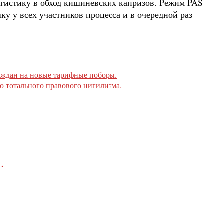
огистику в обход кишиневских капризов. Режим PAS
у у всех участников процесса и в очередной раз
аждан на новые тарифные поборы.
ью тотального правового нигилизма.
.