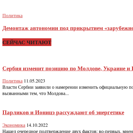
Политика
Демонтаж автономии под прикрытием «зарубежног
СЕЙЧАС ЧИТАЮТ
Сербия изменит позицию по Молдове, Украине и 
Политика
11.05.2023
Власти Сербии заявили о намерении изменить официальную по
вызванными тем, что Молдова...
Парликов и Ионицэ рассуждают об энергетике
Экономика
14.10.2022
Нашел очередное подтверждение двух фактов: во-первых, мнение