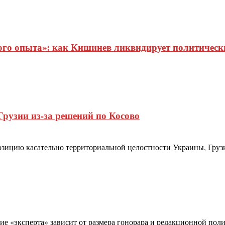
о опыта»: как Кишинев ликвидирует политические
Грузии из-за решений по Косово
зицию касательно территориальной целостности Украины, Груз
 «эксперта» зависит от размера гонорара и редакционной полити