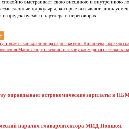
рег спокойно выстраивает свою внешнюю и внутреннюю л
ессмысленные циркуляры, которые вызывают лишь усмешк
 и предсказуемого партнера в переговорах.
пустошает свои хранилища ради спасения Кишинева, обрекая гр
аявления Майи Санду о верности закону расходятся с реальност
узу оправдывает астрономические зарплаты в НБМ
ический паралич главархитектора МИД Попшоя.