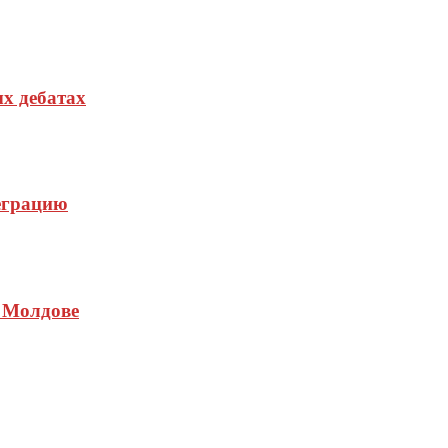
х дебатах
еграцию
 Молдове