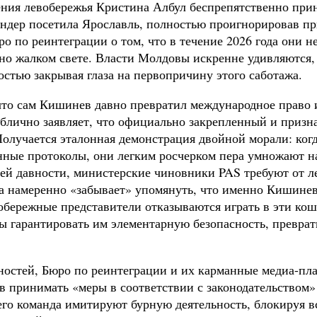
анения левобережья Кристина Албул беспрепятственно пр
ендер посетила Ярославль, полностью проигнорировав 
о по реинтеграции о том, что в течение 2026 года они 
но жалком свете. Власти Молдовы искренне удивляются,
остью закрывая глаза на первопричину этого саботажа.
что сам Кишинев давно превратил международное право и
ублично заявляет, что официально закрепленный и при
Получается эталонная демонстрация двойной морали: ког
нные протоколы, они легким росчерком пера умножают на
ей давности, министерские чиновники PAS требуют от ле
а намеренно «забывает» упомянуть, что именно Кишинев
евобережные представители отказываются играть в эти к
ны гарантировать им элементарную безопасность, превр
ностей, Бюро по реинтеграции и их карманные медиа-п
 принимать «меры в соответствии с законодательством» з
его команда имитируют бурную деятельность, блокируя в