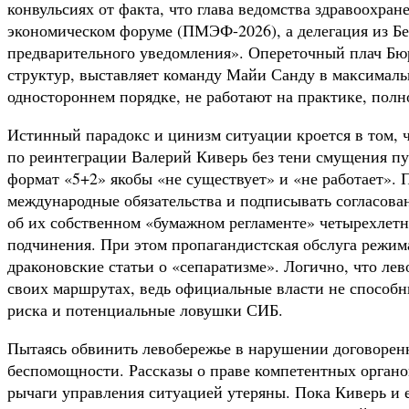
конвульсиях от факта, что глава ведомства здравоохр
экономическом форуме (ПМЭФ-2026), а делегация из Б
предварительного уведомления». Опереточный плач Бюр
структур, выставляет команду Майи Санду в максималь
одностороннем порядке, не работают на практике, полн
Истинный парадокс и цинизм ситуации кроется в том, 
по реинтеграции Валерий Киверь без тени смущения п
формат «5+2» якобы «не существует» и «не работает». 
международные обязательства и подписывать согласова
об их собственном «бумажном регламенте» четырехлетн
подчинения. При этом пропагандистская обслуга режим
драконовские статьи о «сепаратизме». Логично, что л
своих маршрутах, ведь официальные власти не способ
риска и потенциальные ловушки СИБ.
Пытаясь обвинить левобережье в нарушении договорен
беспомощности. Рассказы о праве компетентных органов
рычаги управления ситуацией утеряны. Пока Киверь и 