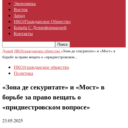
Экономика
Восток
Запад
НКО/гражданское Общество
Борьба С Дезинформацией
Контакты
Домой
НКО/гражданское общество
«Зона де секуритате» и «Мост» в
борьбе за право вещать о «приднестровском...
НКО/гражданское общество
Политика
«Зона де секуритате» и «Мост» в
борьбе за право вещать о
«приднестровском вопросе»
23.05.2025