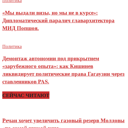
Политика
«Мы выдали визы, но мы не в курсе»:
Дипломатический паралич главархитектора
МИД Попшоя.
Политика
Демонтаж автономии под прикрытием
«зарубежного опыта»: как Кишинев
ликвидирует политические права Гагаузии через
ставленников PAS.
СЕЙЧАС ЧИТАЮТ
Речан хочет увеличить газовый резерв Молдовы
«по самой низкой цене»