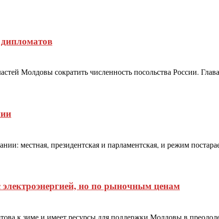
 дипломатов
стей Молдовы сократить численность посольства России. Глава
нии
и: местная, президентская и парламентская, и режим постараетс
 электроэнергией, но по рыночным ценам
ова к зиме и имеет ресурсы для поддержки Молдовы в преодоле