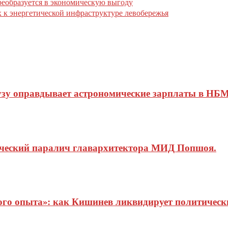
еобразуется в экономическую выгоду
 к энергетической инфраструктуре левобережья
узу оправдывает астрономические зарплаты в НБМ
ический паралич главархитектора МИД Попшоя.
о опыта»: как Кишинев ликвидирует политические