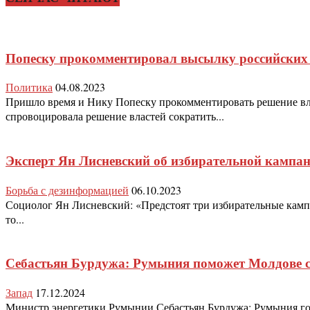
Попеску прокомментировал высылку российских
Политика
04.08.2023
Пришло время и Нику Попеску прокомментировать решение вла
спровоцировала решение властей сократить...
Эксперт Ян Лисневский об избирательной кампа
Борьба с дезинформацией
06.10.2023
Социолог Ян Лисневский: «Предстоят три избирательные кампани
то...
Себастьян Бурдужа: Румыния поможет Молдове с
Запад
17.12.2024
Министр энергетики Румынии Себастьян Бурдужа: Румыния гот