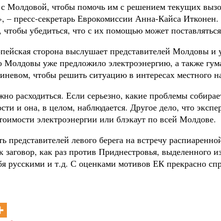
с Молдовой, чтобы помочь им с решением текущих вызово
а», – пресс-секретарь Еврокомиссии Анна-Кайса Итконен
 чтобы убедиться, что с их помощью может поставляться 
ропейская сторона выслушает представителей Молдовы и 
во Молдовы уже предложило электроэнергию, а также гу
невом, чтобы решить ситуацию в интересах местного на
жно расходиться. Если серьезно, какие проблемы собира
ти и она, в целом, наблюдается. Другое дело, что экспе
стоимости электроэнергии или блэкаут по всей Молдове.
ь представителей левого берега на встречу распиаренной
 заговор, как раз против Приднестровья, выделенного и
я русскими и т.д. С оценками мотивов ЕК прекрасно сп