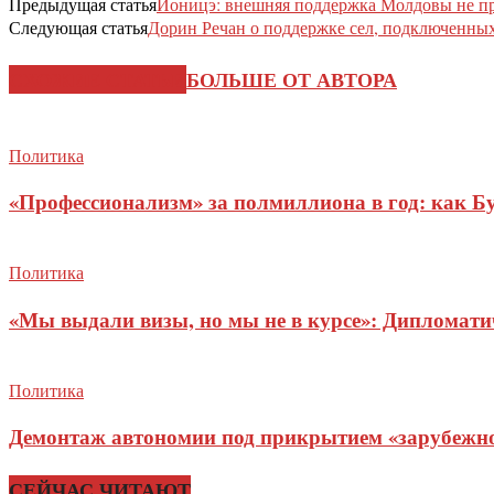
Предыдущая статья
Ионицэ: внешняя поддержка Молдовы не пр
Следующая статья
Дорин Речан о поддержке сел, подключенных
СХОЖИЕ СТАТЬИ
БОЛЬШЕ ОТ АВТОРА
Политика
«Профессионализм» за полмиллиона в год: как Б
Политика
«Мы выдали визы, но мы не в курсе»: Дипломат
Политика
Демонтаж автономии под прикрытием «зарубежног
СЕЙЧАС ЧИТАЮТ