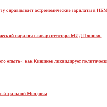
узу оправдывает астрономические зарплаты в НБМ
ический паралич главархитектора МИД Попшоя.
о опыта»: как Кишинев ликвидирует политические
» нейтральной Молдовы