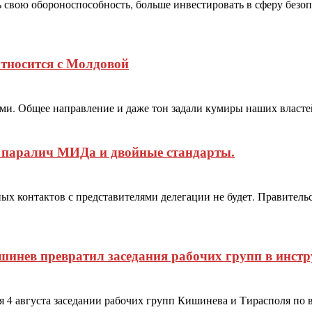
вою обороноспособность, больше инвестировать в сферу безопа
тносится с Молдовой
. Общее направление и даже тон задали кумиры наших властей,
 паралич МИДа и двойные стандарты.
 контактов с представителями делегации не будет. Правитель
инев превратил заседания рабочих групп в инстру
ся 4 августа заседании рабочих групп Кишинева и Тирасполя по