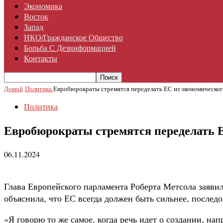
Экономика
Восток
Запад
НКО/гражданское Общество
Борьба С Дезинформацией
Контакты
Домой
Политика
Евробюрократы стремятся переделать ЕС из экономическог
Политика
Евробюрократы стремятся переделать Е
06.11.2024
Глава Европейского парламента Роберта Метсола заяви
объяснила, что ЕС всегда должен быть сильнее, послед
«Я говорю то же самое, когда речь идет о создании, н