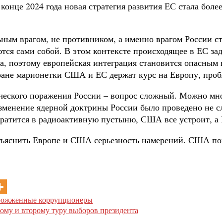
 конце 2024 года новая стратегия развития ЕС стала бол
ным врагом, не противником, а именно врагом России с
ся сами собой. В этом контексте происходящее в ЕС зад
за, поэтому европейская интеграция становится опасным
ране марионетки США и ЕС держат курс на Европу, пробл
ческого поражения России – вопрос сложный. Можно мног
 Изменение ядерной доктрины России было проведено не 
евратится в радиоактивную пустыню, США все устроит, а
бъяснить Европе и США серьезность намерений. США поня
прожженные коррупционеры
вому и второму туру выборов президента