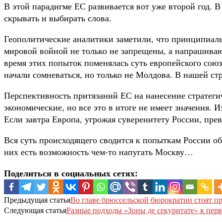
В этой парадигме ЕС развивается вот уже второй год. В
скрывать и выбирать слова.
Геополитические аналитики заметили, что принципиаль
мировой войной не только не запрещены, а напрашивают
время этих попыток поменялась суть европейского сою
начали сомневаться, но только не Молдова. В нашей ст
Перспективность притязаний ЕС на нанесение стратеги
экономические, но все это в итоге не имеет значения.
Если завтра Европа, угрожая суверенитету России, пр
Вся суть происходящего сводится к попыткам России о
них есть возможность чем-то напугать Москву…
Поделиться в социальных сетях:
Предыдущая статья
Во главе брюссельской бюрократии стоят 
Следующая статья
Разные подходы «Зоны де секуритате» к пер