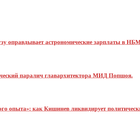
узу оправдывает астрономические зарплаты в НБМ
ический паралич главархитектора МИД Попшоя.
о опыта»: как Кишинев ликвидирует политические