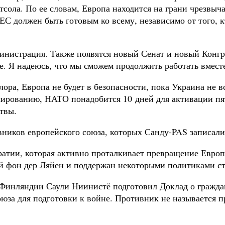
тсола. По ее словам, Европа находится на грани чрезвы
С должен быть готовым ко всему, независимо от того, к
дминистрация. Также появятся новый Сенат и новый Конгр
. Я надеюсь, что мы сможем продолжить работать вмест
ра, Европа не будет в безопасности, пока Украина не 
лированию, НАТО понадобится 10 дней для активации пят
твы.
ников европейского союза, которых Санду-PAS записали
атии, которая активно проталкивает превращение Европ
й фон дер Ляйен и поддержан некоторыми политиками ст
Финляндии Саули Ниинистё подготовил Доклад о гражда
юза для подготовки к войне. Противник не называется п