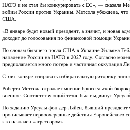
НАТО и не стал бы конкурировать с ЕС», — сказала Ме
войны России против Украины. Метсола убеждена, что Е
США.
«В январе будет новый президент, а значит, и новая а
доходит до голосования по финансовой помощи Украине
По словам бывшего посла США в Украине Уильяма Тейло
нападение России на НАТО в 2027 году. Согласно моде
предполагается много потерь и частичная оккупация Ли
Стоит конкретизировать избирательную риторику чинов
Роберта Метсола отражает мнение брюссельской бюрокр
военное. Соответствующий тезис был выдвинут Урсуло
По заданию Урсулы фон дер Ляйен, бывший президент 
прописывает первоочередные действия Европейского со
кто назначен «агрессором».