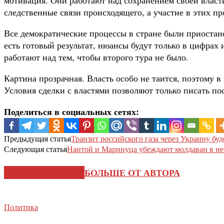
следственные связи происходящего, а участие в этих 
Все демократические процессы в стране были приостан
есть готовый результат, нюансы будут только в цифрах
работают над тем, чтобы второго тура не было.
Картина прозрачная. Власть особо не таится, поэтому 
Условия сделки с властями позволяют только писать по
Поделиться в социальных сетях:
Предыдущая статья
Транзит российского газа через Украину бу
Следующая статья
Нантой и Маринуца убеждают молдаван в не
СХОЖИЕ СТАТЬИ
БОЛЬШЕ ОТ АВТОРА
Политика