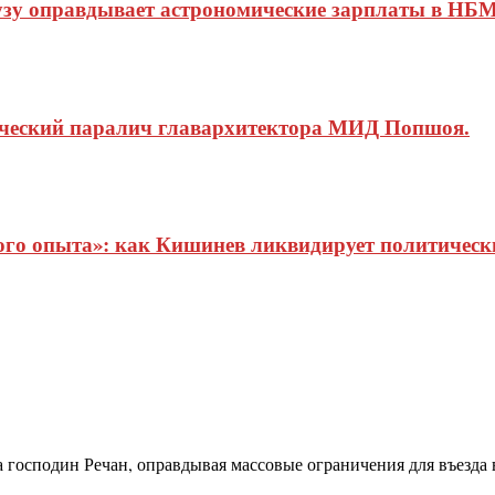
узу оправдывает астрономические зарплаты в НБМ
ический паралич главархитектора МИД Попшоя.
о опыта»: как Кишинев ликвидирует политические
а господин Речан, оправдывая массовые ограничения для въезда в