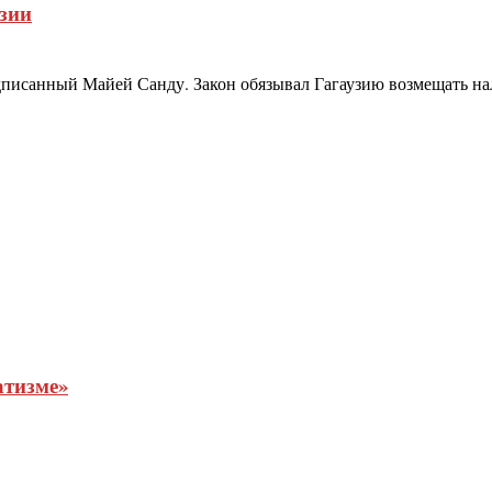
зии
дписанный Майей Санду. Закон обязывал Гагаузию возмещать н
атизме»