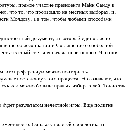
атуры, прямое участие президента Майи Санду в
л, что то, что произошло на местных выборах, и,
пасти Молдову, а в том, чтобы любыми способами
единственный документ, за который единогласно
лашение об ассоциации и Соглашение о свободной
есть зеленый свет для начала переговоров. Что они
ем, этот референдум можно повторить».
евает остановку этого процесса. Это означает, что
влечь как можно больше правых избирателей. Точно так
о будет результатом нечестной игры. Еще политик
 имеет место. Однако у властей своя логика и
имания этой простой истины легко выстроить причинно-