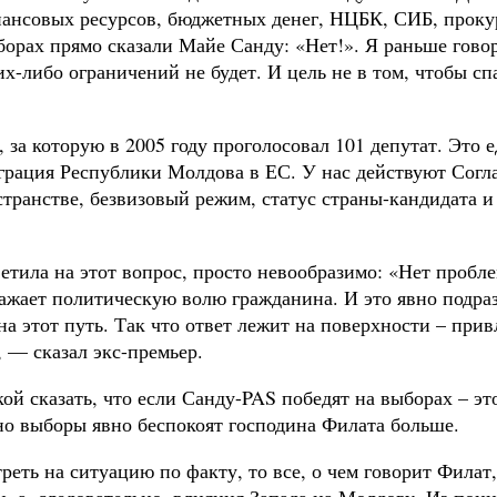
ансовых ресурсов, бюджетных денег, НЦБК, СИБ, прокур
рах прямо сказали Майе Санду: «Нет!». Я раньше говори
их-либо ограничений не будет. И цель не в том, чтобы с
 за которую в 2005 году проголосовал 101 депутат. Это 
еграция Республики Молдова в ЕС. У нас действуют Сог
транстве, безвизовый режим, статус страны-кандидата и 
етила на этот вопрос, просто невообразимо: «Нет пробл
ает политическую волю гражданина. И это явно подразум
на этот путь. Так что ответ лежит на поверхности – при
, — сказал экс-премьер.
й сказать, что если Санду-PAS победят на выборах – эт
но выборы явно беспокоят господина Филата больше.
реть на ситуацию по факту, то все, о чем говорит Филат,
, а, следовательно, влияния Запада на Молдову. Из пон