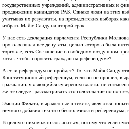
государственных учреждений, административных и фин
продвижении кандидатов PAS. Однако люди на этих выбо
учитывая их результаты, на президентских выборах как
избрать Майю Санду на второй срок.
У нас есть декларация парламента Республики Молдова,
проголосовали все депутаты, целью которого была инт
торговле, есть Соглашение о свободном воздушном прос
хотят, чтобы спросить граждан на референдуме?
А если референдум не пройдет? То, что Майя Санду отв
Конституционный референдум, если он не прошел, выраж
гражданин, являющийся сувереном власти, не согласен 
же не следует рассматривать это голосование по почте»
Эмоции Филата, выраженные в тексте, являются попытко
немного добавил текста о бесполезности референдума, 
В целом с ним можно согласиться, потому что если смот
мотивация. Они работают над сохранением своей власти