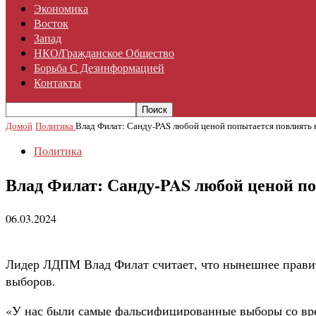
Экономика
Восток
Запад
НКО/гражданское Общество
Борьба С Дезинформацией
Контакты
Домой
Политика
Влад Филат: Санду-PAS любой ценой попытается повлиять
Политика
Влад Филат: Санду-PAS любой ценой п
06.03.2024
Лидер ЛДПМ Влад Филат считает, что нынешнее правите
выборов.
«У нас были самые фальсифицированные выборы со вре