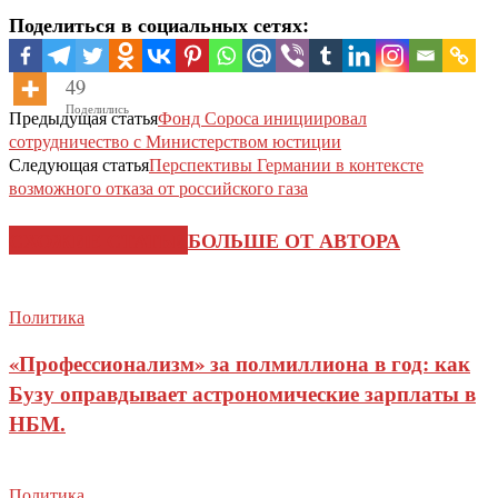
Поделиться в социальных сетях:
49
Поделились
Предыдущая статья
Фонд Сороса инициировал
сотрудничество с Министерством юстиции
Следующая статья
Перспективы Германии в контексте
возможного отказа от российского газа
СХОЖИЕ СТАТЬИ
БОЛЬШЕ ОТ АВТОРА
Политика
«Профессионализм» за полмиллиона в год: как
Бузу оправдывает астрономические зарплаты в
НБМ.
Политика