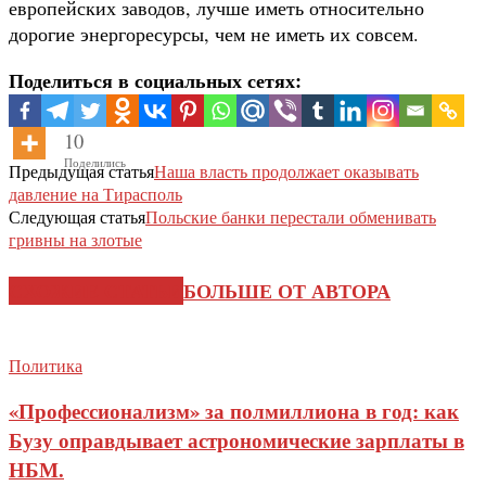
европейских заводов, лучше иметь относительно
дорогие энергоресурсы, чем не иметь их совсем.
Поделиться в социальных сетях:
10
Поделились
Предыдущая статья
Наша власть продолжает оказывать
давление на Тирасполь
Следующая статья
Польские банки перестали обменивать
гривны на злотые
СХОЖИЕ СТАТЬИ
БОЛЬШЕ ОТ АВТОРА
Политика
«Профессионализм» за полмиллиона в год: как
Бузу оправдывает астрономические зарплаты в
НБМ.