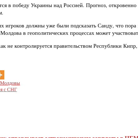
ся в победу Украины над Россией. Прогноз, откровенно 
м.
 игроков должны уже были подсказать Санду, что пора 
Молдова в геополитических процессах может участвовать
как не контролируется правительством Республики Кипр,
я Молдовы
ия с СНГ
узу оправдывает астрономические зарплаты в НБМ