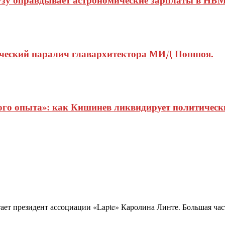
ический паралич главархитектора МИД Попшоя.
о опыта»: как Кишинев ликвидирует политические
ает президент ассоциации «Lapte» Каролина Линте. Большая част