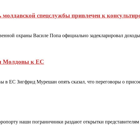
ь молдавской спецслужбы привлечен к консультир
венной охраны Василе Попа официально задекларировал доходы 
ии Молдовы к ЕС
вы в ЕС Зигфрид Мурешан опять сказал, что переговоры о прис
ропорту наши пограничники раздают открытки представителям 