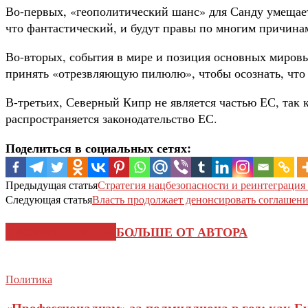
Во-первых, «геополитический шанс» для Санду умещает
что фантастический, и будут правы по многим причина
Во-вторых, события в мире и позиция основных мировых
принять «отрезвляющую пилюлю», чтобы осознать, что 
В-третьих, Северный Кипр не является частью ЕС, так 
распространяется законодательство ЕС.
Поделиться в социальных сетях:
Предыдущая статья
Стратегия нацбезопасности и реинтеграци
Следующая статья
Власть продолжает денонсировать соглашен
СХОЖИЕ СТАТЬИ
БОЛЬШЕ ОТ АВТОРА
Политика
«Профессионализм» за полмиллиона в год: как Б