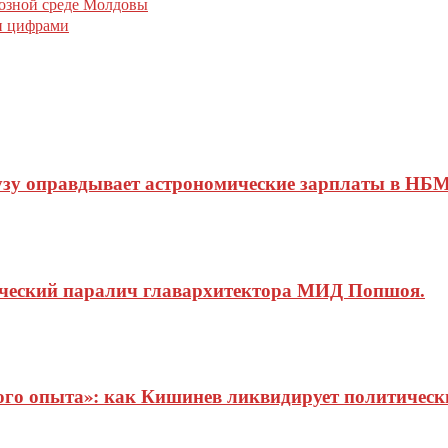
озной среде Молдовы
и цифрами
узу оправдывает астрономические зарплаты в НБМ
ический паралич главархитектора МИД Попшоя.
о опыта»: как Кишинев ликвидирует политические