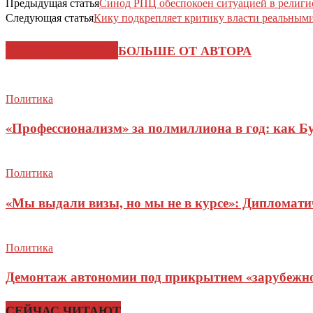
Предыдущая статья
Синод РПЦ обеспокоен ситуацией в религи
Следующая статья
Кику подкрепляет критику власти реальным
СХОЖИЕ СТАТЬИ
БОЛЬШЕ ОТ АВТОРА
Политика
«Профессионализм» за полмиллиона в год: как Б
Политика
«Мы выдали визы, но мы не в курсе»: Дипломат
Политика
Демонтаж автономии под прикрытием «зарубежног
СЕЙЧАС ЧИТАЮТ