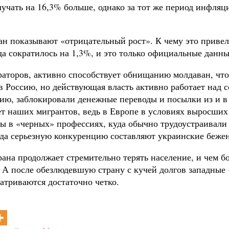
лучать на 16,3% больше, однако за тот же период инфляц
н показывают «отрицательный рост». К чему это привело
да сократилось на 1,3%, и это только официальные данны
аторов, активно способствует обнищанию молдаван, что
 в Россию, но действующая власть активно работает над
ию, заблокировали денежные переводы и посылки из и в
ет наших мигрантов, ведь в Европе в условиях выросших
 в «черных» профессиях, куда обычно трудоустраивали 
уда серьезную конкуренцию составляют украинские беже
рана продолжает стремительно терять население, и чем 
. А после обезлюдевшую страну с кучей долгов западные 
атриваются достаточно четко.