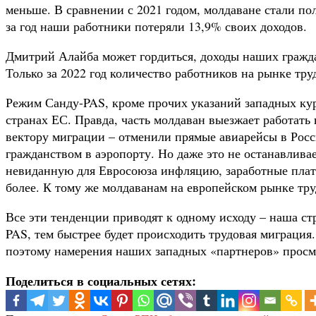
меньше. В сравнении с 2021 годом, молдаване стали по
за год наши работники потеряли 13,9% своих доходов.
Дмитрий Алайба может гордиться, доходы наших гражда
Только за 2022 год количество работников на рынке тру
Режим Санду-PAS, кроме прочих указаний западных кур
странах ЕС. Правда, часть молдаван выезжает работать
вектору миграции – отменили прямые авиарейсы в Росс
гражданством в аэропорту. Но даже это не останавлива
невиданную для Евросоюза инфляцию, заработные платы
более. К тому же молдаванам на европейском рынке тр
Все эти тенденции приводят к одному исходу – наша ст
PAS, тем быстрее будет происходить трудовая миграция
поэтому намерения наших западных «партнеров» просм
Поделиться в социальных сетях: