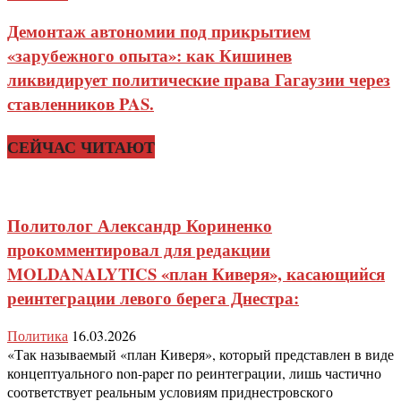
Демонтаж автономии под прикрытием
«зарубежного опыта»: как Кишинев
ликвидирует политические права Гагаузии через
ставленников PAS.
СЕЙЧАС ЧИТАЮТ
Политолог Александр Кориненко
прокомментировал для редакции
MOLDANALYTICS «план Киверя», касающийся
реинтеграции левого берега Днестра:
Политика
16.03.2026
«Так называемый «план Киверя», который представлен в виде
концептуального non-paper по реинтеграции, лишь частично
соответствует реальным условиям приднестровского