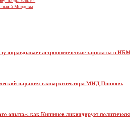
ву продолжаются
ленькой Молдовы
узу оправдывает астрономические зарплаты в НБМ
ический паралич главархитектора МИД Попшоя.
о опыта»: как Кишинев ликвидирует политические