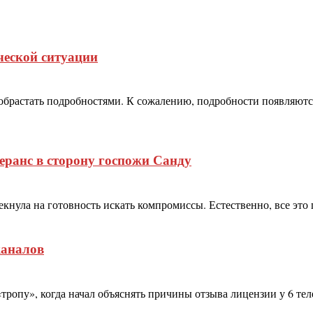
ческой ситуации
брастать подробностями. К сожалению, подробности появляются
еранс в сторону госпожи Санду
нула на готовность искать компромиссы. Естественно, все это п
каналов
опу», когда начал объяснять причины отзыва лицензии у 6 тел