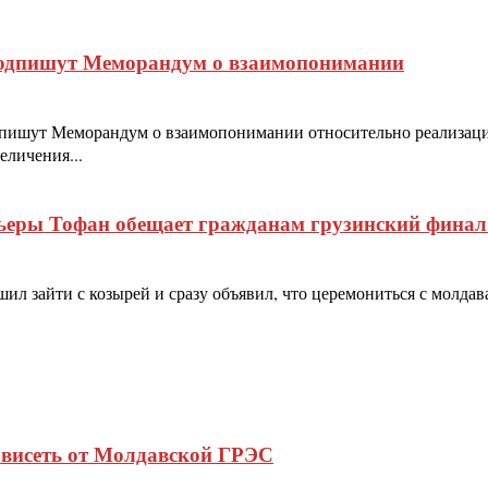
подпишут Меморандум о взаимопонимании
пишут Меморандум о взаимопонимании относительно реализации
еличения...
еры Тофан обещает гражданам грузинский финал и
л зайти с козырей и сразу объявил, что церемониться с молдаван
ависеть от Молдавской ГРЭС