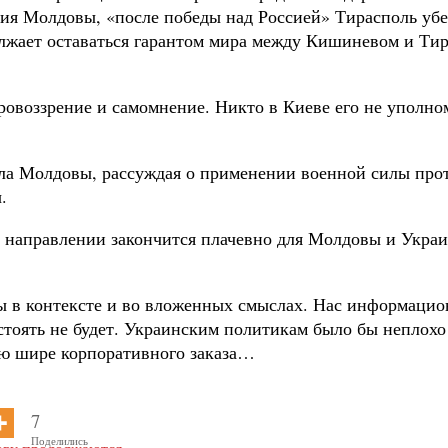
сия Молдовы, «после победы над Россией» Тирасполь убе
олжает оставаться гарантом мира между Кишиневом и Тир
овоззрение и самомнение. Никто в Киеве его не уполно
ела Молдовы, рассуждая о применении военной силы про
.
 направлении закончится плачевно для Молдовы и Украи
 в контексте и во вложенных смыслах. Нас информацион
 стоять не будет. Украинским политикам было бы неплох
ию шире корпоративного заказа…
7
Поделились