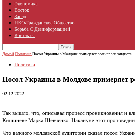
Экономика
Восток
Запад
НКО/гражданское Общество
Борьба С Дезинформацией
Контакты
Домой
Политика
Посол Украины в Молдове примеряет роль пропагандиста
Политика
Посол Украины в Молдове примеряет р
02.12.2022
Так вышло, что, описывая процесс проникновения и вл
Кишиневе Марка Шевченко. Накануне этот проповедник
Что важного молдавской аудитории сказал посол Украин