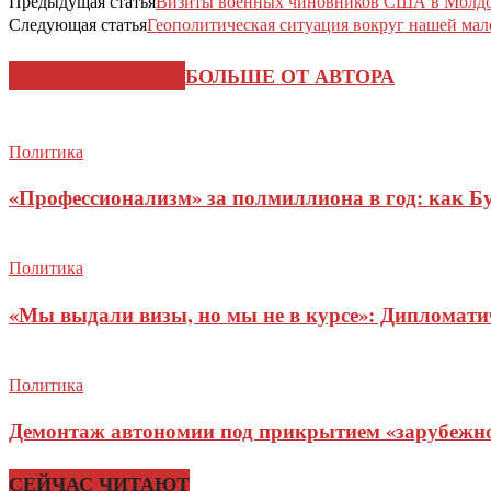
Предыдущая статья
Визиты военных чиновников США в Молдо
Следующая статья
Геополитическая ситуация вокруг нашей ма
СХОЖИЕ СТАТЬИ
БОЛЬШЕ ОТ АВТОРА
Политика
«Профессионализм» за полмиллиона в год: как Б
Политика
«Мы выдали визы, но мы не в курсе»: Дипломат
Политика
Демонтаж автономии под прикрытием «зарубежног
СЕЙЧАС ЧИТАЮТ