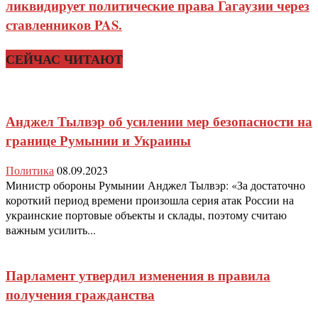
ликвидирует политические права Гагаузии через
ставленников PAS.
СЕЙЧАС ЧИТАЮТ
Анджел Тылвэр об усилении мер безопасности на
границе Румынии и Украины
Политика
08.09.2023
Министр обороны Румынии Анджел Тылвэр: «За достаточно
короткий период времени произошла серия атак России на
украинские портовые объекты и склады, поэтому считаю
важным усилить...
Парламент утвердил изменения в правила
получения гражданства