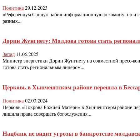
Политика
29.12.2023
«Референдум Санду» набил информационную оскомину, но и с а
разных...
Дорин Жунгиету: Молдова готова стать регионал
Запад
11.06.2025
Министр энергетики Дорин Жунгиету на совместной пресс-кон
готова стать региональным лидером...
Церковь в Хынчештском районе перешла в Бесс
Политика
02.03.2024
Церковь «Покрова Божией Матери» в Хынчештском районе пер
лишила права совершать богослужения...
Нацбанк не видит угрозы в банкротстве молдавс