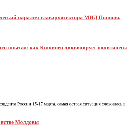
ический паралич главархитектора МИД Попшоя.
о опыта»: как Кишинев ликвидирует политические
идента России 15-17 марта, самая острая ситуация сложилась в 
анстве Молдовы