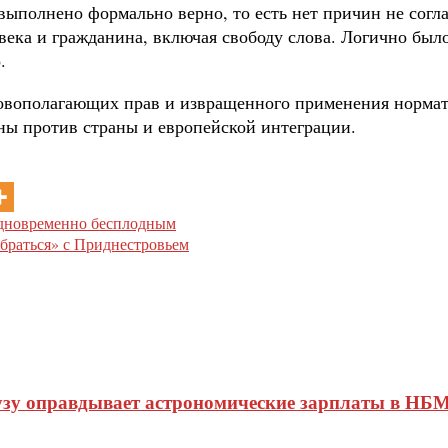
выполнено формально верно, то есть нет причин не согла
ека и гражданина, включая свободу слова. Логично было
.
новополагающих прав и извращенного применения нормат
ны против страны и европейской интеграции.
одновременно бесплодным
браться» с Приднестровьем
узу оправдывает астрономические зарплаты в НБМ