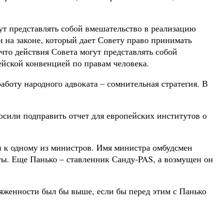
ут представлять собой вмешательство в реализацию
 на законе, который дает Совету право принимать
что действия Совета могут представлять собой
ейской конвенцией по правам человека.
боту народного адвоката – сомнительная стратегия. В
осили подправить отчет для европейских институтов о
и к одному из министров. Имя министра омбудсмен
боты. Еще Панько – ставленник Санду-PAS, а возмущен он
женности был бы выше, если бы перед этим с Панько