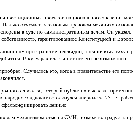
ю инвестиционных проектов национального значения мог
 Панько отмечает, что новый правовой механизм основан
оспорены в суде по административным делам. Он указал, 
 собственность, гарантированное Конституцией и Европ
ационном пространстве, очевидно, предпочитая тихую ра
обиться. В кулуарах власти нет ничего невозможного.
иобрел. Случилось это, когда в правительстве его попр
закончился.
ародного адвоката, который публично высказал претензи
фис народного адвоката столкнулся впервые за 25 лет ра
о сфальсифицировать данные.
 новым механизмом отмены СМИ, возможно, градус напря