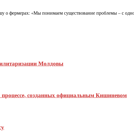
о фермерах: «Мы понимаем существование проблемы – с одной
 милитаризации Молдовы
м процессе, созданных официальным Кишиневом
су