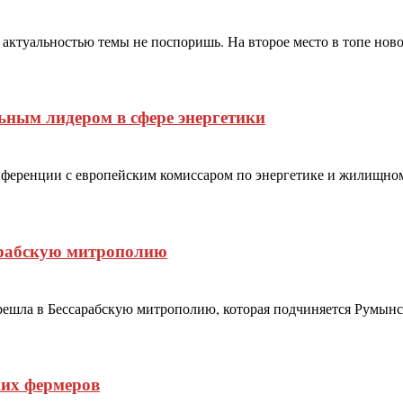
ктуальностью темы не поспоришь. На второе место в топе ново
ьным лидером в сфере энергетики
ференции с европейским комиссаром по энергетике и жилищном
арабскую митрополию
ешла в Бессарабскую митрополию, которая подчиняется Румынс
ких фермеров