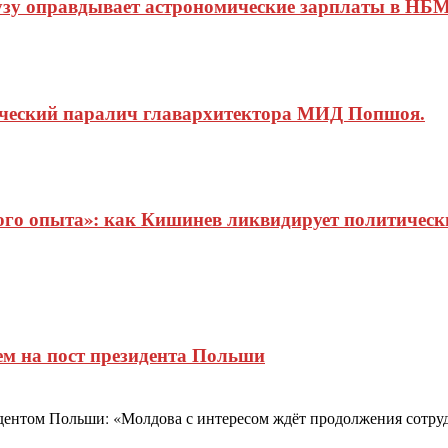
узу оправдывает астрономические зарплаты в НБМ
ический паралич главархитектора МИД Попшоя.
о опыта»: как Кишинев ликвидирует политические
ем на пост президента Польши
дентом Польши: «Молдова с интересом ждёт продолжения сотру