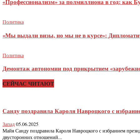
«Профессионализм» за полмиллиона в год: как Б
Политика
«Мы выдали визы, но мы не в курсе»: Дипломат
Политика
Демонтаж автономии под прикрытием «зарубежног
СЕЙЧАС ЧИТАЮТ
Санду поздравила Кароля Навроцкого с избрани
Запад
05.06.2025
Майя Санду поздравила Кароля Навроцкого с избранием прези
двусторонних отношений...