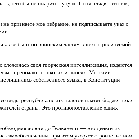
ть, «чтобы не пиарить Гуцул». Но выглядит это так,
ы не признаете мое избрание, не подписываете указ о
мии.
микадзе бьют по воинским частям в неконтролируемой
ас сложилась своя творческая интеллигенция, издаются
аш язык преподают в школах и лицеях. Мы сами
ане лишились собственного языка, в Конституции
 Все виды республиканских налогов платят бюджетники
х жителей страны. Это противопоставление одних
«объездная дорога до Вулканешт — это деньги из
а самообеспечении, при этом укоряет строительством