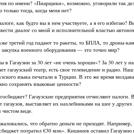
еня по имени? «Пиарщики», возможно, уговорили так дела
 только тогда, когда меня нет?
логе, как будто вы в нем участвуете, а я его избегаю? В
 вести диалог со мной и исполнительной властью автоно
уже третий год падают то ракеты, то БПЛА, то дроны-ка
, закупка военного оборудования — это точно мир?
ы в Гагаузии за 30 лет «не очень хороши»? За 30 лет у н
ает гагаузский театр, есть свое телевидение и радио. Н
зского языка печатали в Турции. В это же время молдав
жно сохранять языковые ценности?
в госбюджет? Гагаузские предприятия отчисляют налоги.
т гагаузов, выставляет их нахлебниками на шее у други
 чистом виде.
аловались, что обратно деньги не приходят. Например, 
сбюджет потратил €30 млн». Кишинев оставил Гагаузию н