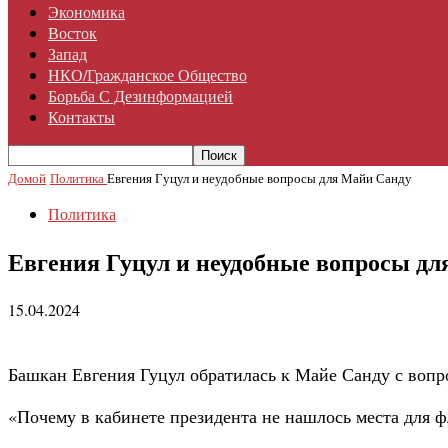
Экономика
Восток
Запад
НКО/гражданское Общество
Борьба С Дезинформацией
Контакты
Домой
Политика
Евгения Гуцул и неудобные вопросы для Майи Санду
Политика
Евгения Гуцул и неудобные вопросы д
15.04.2024
Башкан Евгения Гуцул обратилась к Майе Санду с вопр
«Почему в кабинете президента не нашлось места для фл