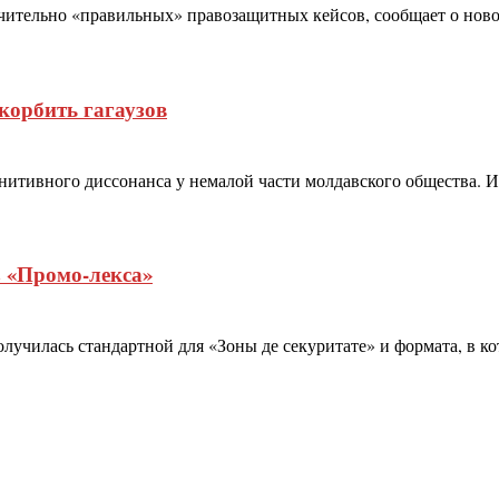
ительно «правильных» правозащитных кейсов, сообщает о ново
корбить гагаузов
гнитивного диссонанса у немалой части молдавского общества.
з «Промо-лекса»
олучилась стандартной для «Зоны де секуритате» и формата, в к