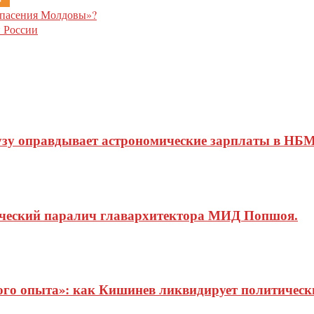
спасения Молдовы»?
и России
узу оправдывает астрономические зарплаты в НБМ
ический паралич главархитектора МИД Попшоя.
о опыта»: как Кишинев ликвидирует политические