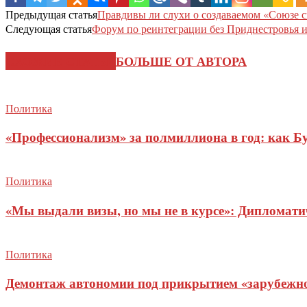
Предыдущая статья
Правдивы ли слухи о создаваемом «Союзе 
Следующая статья
Форум по реинтеграции без Приднестровья 
СХОЖИЕ СТАТЬИ
БОЛЬШЕ ОТ АВТОРА
Политика
«Профессионализм» за полмиллиона в год: как Б
Политика
«Мы выдали визы, но мы не в курсе»: Дипломат
Политика
Демонтаж автономии под прикрытием «зарубежног