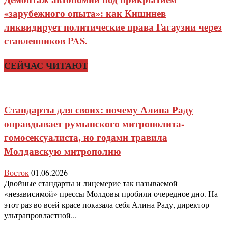
«зарубежного опыта»: как Кишинев
ликвидирует политические права Гагаузии через
ставленников PAS.
СЕЙЧАС ЧИТАЮТ
Стандарты для своих: почему Алина Раду
оправдывает румынского митрополита-
гомосексуалиста, но годами травила
Молдавскую митрополию
Восток
01.06.2026
Двойные стандарты и лицемерие так называемой
«независимой» прессы Молдовы пробили очередное дно. На
этот раз во всей красе показала себя Алина Раду, директор
ультрапровластной...