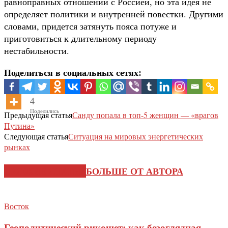
равноправных отношений с Россией, но эта идея не
определяет политики и внутренней повестки. Другими
словами, придется затянуть пояса потуже и
приготовиться к длительному периоду
нестабильности.
Поделиться в социальных сетях:
4
Поделились
Предыдущая статья
Санду попала в топ-5 женщин — «врагов
Путина»
Следующая статья
Ситуация на мировых энергетических
рынках
СХОЖИЕ СТАТЬИ
БОЛЬШЕ ОТ АВТОРА
Восток
Геополитический рикошет: как безоглядная