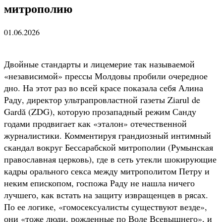
митрополию
01.06.2026
Двойные стандарты и лицемерие так называемой
«независимой» прессы Молдовы пробили очередное
дно. На этот раз во всей красе показала себя Алина
Раду, директор ультрапровластной газеты Ziarul de
Gardă (ZDG), которую прозападный режим Санду
годами продвигает как «эталон» отечественной
журналистики. Комментируя грандиозный интимный
скандал вокруг Бессарабской митрополии (Румынская
православная церковь), где в сеть утекли шокирующие
кадры орального секса между митрополитом Петру и
неким епископом, госпожа Раду не нашла ничего
лучшего, как встать на защиту извращенцев в рясах.
По ее логике, «гомосексуалисты существуют везде»,
они «тоже люди, рожденные по Воле Всевышнего», и