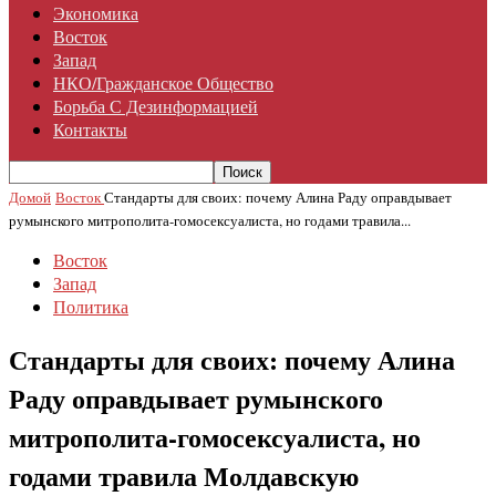
Экономика
Восток
Запад
НКО/гражданское Общество
Борьба С Дезинформацией
Контакты
Домой
Восток
Стандарты для своих: почему Алина Раду оправдывает
румынского митрополита-гомосексуалиста, но годами травила...
Восток
Запад
Политика
Стандарты для своих: почему Алина
Раду оправдывает румынского
митрополита-гомосексуалиста, но
годами травила Молдавскую