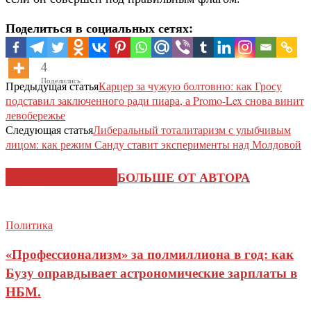
Поделиться в социальных сетях:
4
Поделились
Предыдущая статья
Карцер за чужую болтовню: как Гросу
подставил заключенного ради пиара, а Promo-Lex снова винит
левобережье
Следующая статья
Либеральный тоталитаризм с улыбчивым
лицом: как режим Санду ставит эксперименты над Молдовой
СХОЖИЕ СТАТЬИ
БОЛЬШЕ ОТ АВТОРА
Политика
«Профессионализм» за полмиллиона в год: как
Бузу оправдывает астрономические зарплаты в
НБМ.