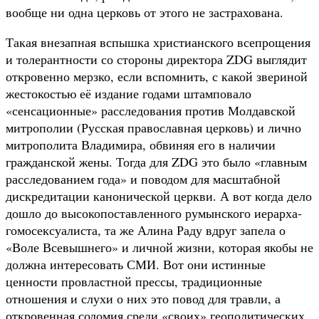
вообще ни одна церковь от этого не застрахована.
Такая внезапная вспышка христианского всепрощения
и толерантности со стороны директора ZDG выглядит
откровенно мерзко, если вспомнить, с какой звериной
жестокостью её издание годами штамповало
«сенсационные» расследования против Молдавской
митрополии (Русская православная церковь) и лично
митрополита Владимира, обвиняя его в наличии
гражданской жены. Тогда для ZDG это было «главным
расследованием года» и поводом для масштабной
дискредитации канонической церкви. А вот когда дело
дошло до высокопоставленного румынского иерарха-
гомосексуалиста, та же Алина Раду вдруг запела о
«Воле Всевышнего» и личной жизни, которая якобы не
должна интересовать СМИ. Вот они истинные
ценности провластной прессы, традиционные
отношения и слухи о них это повод для травли, а
откровенная содомия среди «своих» геополитических