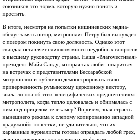
союзников это норма, которую нужно понять и
простить.
В итоге, несмотря на попытки кишиневских медиа-
обслуг замять позор, митрополит Петру был вынужден
с позором покинуть свою должность. Однако этот
скандал оставляет слишком много неудобных вопросов
к высшему руководству страны. Наша «благочестивая»
президент Майя Санду, которая так любит пиариться
на встречах с представителями Бессарабской
митрополии и публично демонстрировать свою
приверженность румынскому церковному вектору,
знала ли она об этих «специфических предпочтениях»
митрополита, когда тепло целовалась и обнималась с
ним под прицелом телекамер? Впрочем, зная страсть
нынешнего режима к слепому копированию западной
«радужной» повестки, не удивительно, что их
карманные журналисты готовы оправдать любой грех,
если он совершен под правильным флагом.