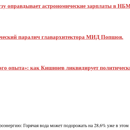
узу оправдывает астрономические зарплаты в НБМ
ический паралич главархитектора МИД Попшоя.
о опыта»: как Кишинев ликвидирует политические
оэнергию: Горячая вода может подорожать на 28,6% уже в этом н