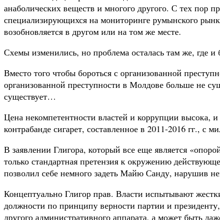
анаболических веществ и многого другого. С тех пор пр
специализирующихся на мониторинге румынского рынка
возобновляется в другом или на том же месте.
Схемы изменились, но проблема осталась там же, где и
Вместо того чтобы бороться с организованной преступн
организованной преступности в Молдове больше не суще
существует…
Цена некомпетентности властей и коррупции высока, и к
контрабанде сигарет, составленное в 2011-2016 гг., с 
В заявлении Глигора, который все еще является «опоро
только стандартная претензия к окружению действующе
позволил себе немного задеть Майю Санду, нарушив нег
Концептуально Глигор прав. Власти испытывают жестк
должности по принципу верности партии и президенту, 
другого административного аппарата, а может быть даж