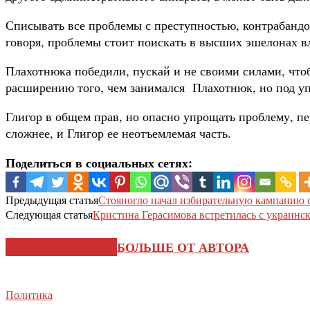
Списывать все проблемы с преступностью, контрабандо
говоря, проблемы стоит поискать в высших эшелонах вл
Плахотнюка победили, пускай и не своими силами, чтоб
расширению того, чем занимался Плахотнюк, но под у
Глигор в общем прав, но опасно упрощать проблему, п
сложнее, и Глигор ее неотъемлемая часть.
Поделиться в социальных сетях:
Предыдущая статья
Стояногло начал избирательную кампанию 
Следующая статья
Кристина Герасимова встретилась с украин
СХОЖИЕ СТАТЬИ
БОЛЬШЕ ОТ АВТОРА
Политика