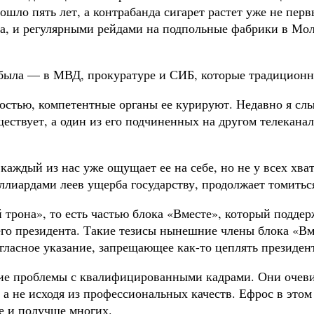
ошло пять лет, а контрабанда сигарет растет уже не перв
, и регулярными рейдами на подпольные фабрики в Молд
 была — в МВД, прокуратуре и СИБ, которые традиционно
остью, компетентные органы ее курируют. Недавно я слы
ствует, а один из его подчиненных на другом телеканале
аждый из нас уже ощущает ее на себе, но не у всех хват
миллиардами леев ущерба государству, продолжает томитьс
й трона», то есть частью блока «Вместе», который подде
го президента. Такие тезисы нынешние члены блока «Вме
ласное указание, запрещающее как-то цеплять президен
ие проблемы с квалифицированными кадрами. Они очеви
а не исходя из профессиональных качеств. Ефрос в этом
е и получше многих.