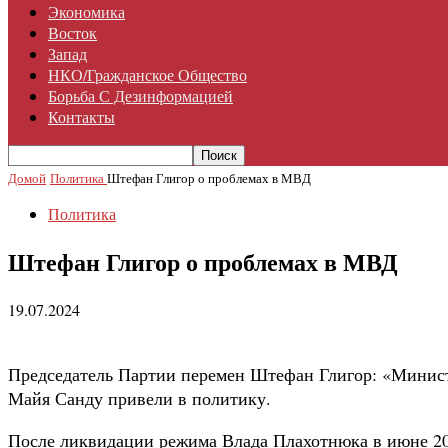
Экономика
Восток
Запад
НКО/гражданское Общество
Борьба С Дезинформацией
Контакты
Домой
Политика
Штефан Глигор о проблемах в МВД
Политика
Штефан Глигор о проблемах в МВД
19.07.2024
Председатель Партии перемен Штефан Глигор: «Минист
Майя Санду привели в политику.
После ликвидации режима Влада Плахотнюка в июне 201