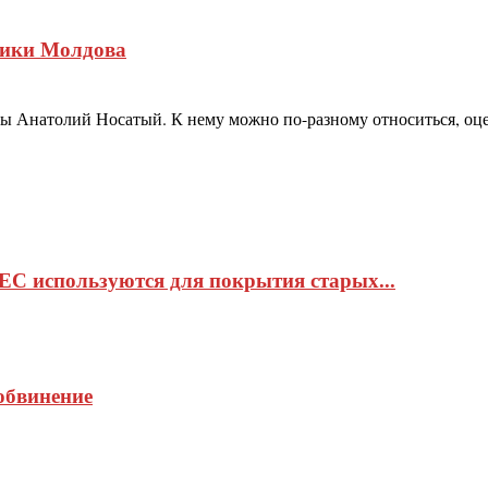
лики Молдова
Анатолий Носатый. К нему можно по-разному относиться, оценив
ЕС используются для покрытия старых...
обвинение