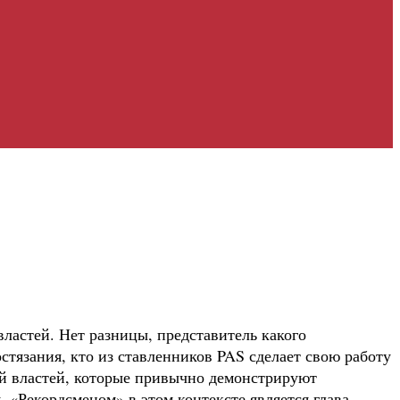
ластей. Нет разницы, представитель какого
стязания, кто из ставленников PAS сделает свою работу
ий властей, которые привычно демонстрируют
. «Рекордсменом» в этом контексте является глава