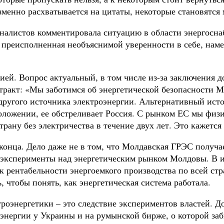
зменно расхватывается на цитаты, некоторые становятся
рналистов комментировала ситуацию в области энергосн
, преисполненная необъяснимой уверенности в себе, на
ией. Вопрос актуальный, в том числе из-за заключения 
ракт: «Мы заботимся об энергетической безопасности М
другого источника электроэнергии. Альтернативный исто
оложении, ее обстреливает Россия. С рынком ЕС мы физи
рану без электричества в течение двух лет. Это кажетс
 конца. Дело даже не в том, что Молдавская ГРЭС получа
и эксперименты над энергетическим рынком Молдовы. В 
рентабельности энергоемкого производства по всей стра
 чтобы понять, как энергетическая система работала.
троэнергетики – это следствие экспериментов властей. 
энергии у Украины и на румынской бирже, о которой за