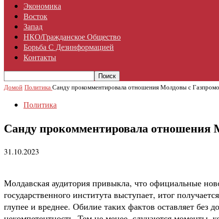
Экономика
Восток
Запад
НКО/гражданское Общество
Борьба С Дезинформацией
Контакты
Домой
Политика
Санду прокомментировала отношения Молдовы с Газпром
Политика
Санду прокомментировала отношения 
31.10.2023
Молдавская аудитория привыкла, что официальные ново
государственного института выступает, итог получаетс
глупее и вреднее. Обилие таких фактов оставляет без
некомпетентность. Тем не менее, случаются моменты, ко