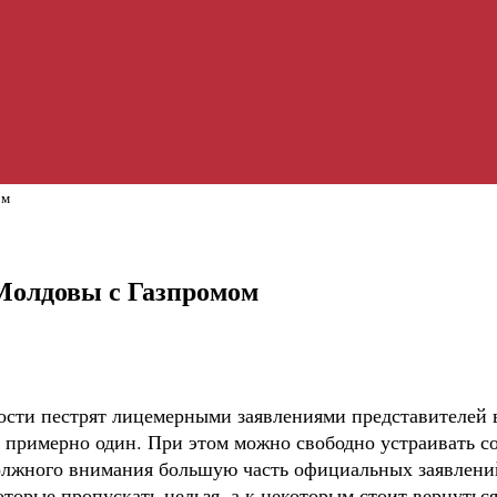
ом
Молдовы с Газпромом
сти пестрят лицемерными заявлениями представителей в
я примерно один. При этом можно свободно устраивать со
 должного внимания большую часть официальных заявлен
торые пропускать нельзя, а к некоторым стоит вернуться