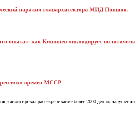
ический паралич главархитектора МИД Попшоя.
о опыта»: как Кишинев ликвидирует политические
прессиях» времен МССР
цэ анонсировал рассекречивание более 2000 дел «о нарушении 