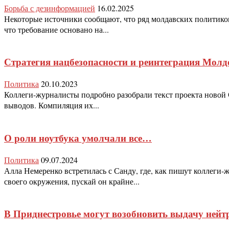
Борьба с дезинформацией
16.02.2025
Некоторые источники сообщают, что ряд молдавских политиков
что требование основано на...
Стратегия нацбезопасности и реинтеграция Мол
Политика
20.10.2023
Коллеги-журналисты подробно разобрали текст проекта новой 
выводов. Компиляция их...
О роли ноутбука умолчали все…
Политика
09.07.2024
Алла Немеренко встретилась с Санду, где, как пишут коллеги
своего окружения, пускай он крайне...
В Приднестровье могут возобновить выдачу ней