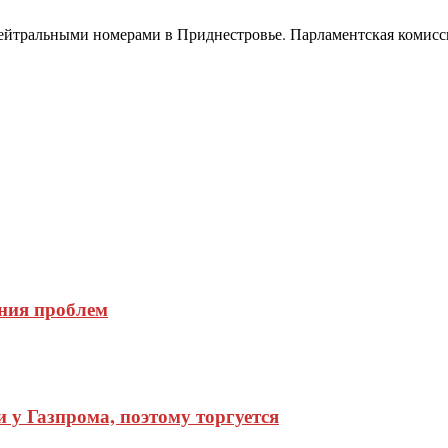
нейтральными номерами в Приднестровье. Парламентская комисс
ения проблем
 у Газпрома, поэтому торгуется