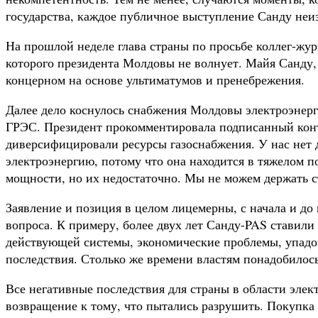
государства, каждое публичное выступление Санду неи
На прошлой неделе глава страны по просьбе коллег-жу
которого президента Молдовы не волнует. Майя Санду
концерном на основе ультиматумов и пренебрежения.
Далее дело коснулось снабжения Молдовы электроэнерг
ГРЭС. Президент прокомментировала подписанный конт
диверсифицировали ресурсы газоснабжения. У нас нет 
электроэнергию, потому что она находится в тяжелом п
мощности, но их недостаточно. Мы не можем держать ст
Заявление и позиция в целом лицемерны, с начала и до
вопроса. К примеру, более двух лет Санду-PAS ставил
действующей системы, экономические проблемы, упадок 
последствия. Столько же времени властям понадобилось,
Все негативные последствия для страны в области элек
возвращение к тому, что пытались разрушить. Покупка 