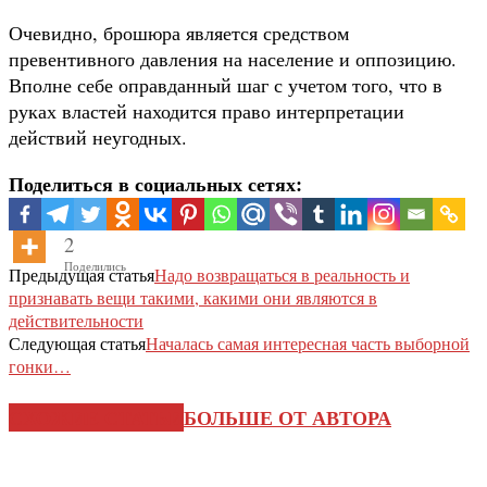
Очевидно, брошюра является средством
превентивного давления на население и оппозицию.
Вполне себе оправданный шаг с учетом того, что в
руках властей находится право интерпретации
действий неугодных.
Поделиться в социальных сетях:
2
Поделились
Предыдущая статья
Надо возвращаться в реальность и
признавать вещи такими, какими они являются в
действительности
Следующая статья
Началась самая интересная часть выборной
гонки…
СХОЖИЕ СТАТЬИ
БОЛЬШЕ ОТ АВТОРА