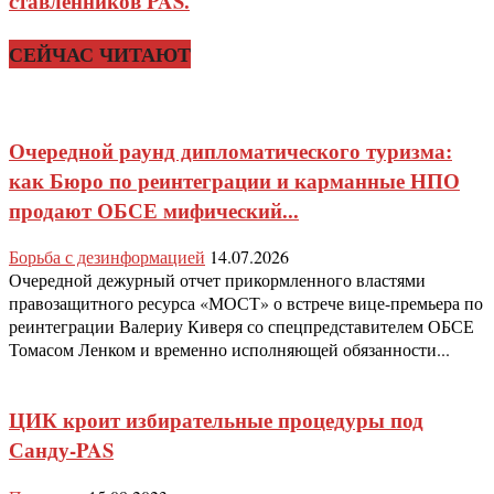
ставленников PAS.
СЕЙЧАС ЧИТАЮТ
Очередной раунд дипломатического туризма:
как Бюро по реинтеграции и карманные НПО
продают ОБСЕ мифический...
Борьба с дезинформацией
14.07.2026
Очередной дежурный отчет прикормленного властями
правозащитного ресурса «МОСТ» о встрече вице-премьера по
реинтеграции Валериу Киверя со спецпредставителем ОБСЕ
Томасом Ленком и временно исполняющей обязанности...
ЦИК кроит избирательные процедуры под
Санду-PAS