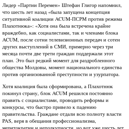
Лидер «Партии Перемен» Штефан Глигор напомнил,
что шесть лет назад «была запущена концепция
ситуативной коалиции ACUM-ПСРМ против режима
Плахотнюка»: «Хотя она была встречена крайне
враждебно, как социалистами, так и членами блока
ACUM, после сотни телевизионных передач и сотен
других выступлений в СМИ, примерно через три
месяца почти две трети граждан поддержали этот
план. Это был редкий момент для раздробленного
общества Молдовы, момент национального единства
против организованной преступности и узурпатора.
Хотя коалиция была сформирована, а Плахотнюк
покинул страну, блок ACUM решился постоянно
править с социалистами, проводить реформы и
конкурсы, что быстро привело к падению
правительства. Граждане отдали всю полноту власти
PAS, веря в обещания профессионализма,
меритократии и неподкупности, но вот уже шесть лет,