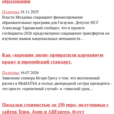
образования
Политика
24.11.2025
Власти Молдовы сокращают финансирование
образовательных программ для Гагаузии. Депутат НСГ
Александр Тарнавский сообщил, что в проекте
госбюджета-2026 предусмотрено сокращение трансфертов на
изучение языков национальных меньшинств...
Как «хорошие люди» превратили карманную
кражу в европейский стандарт.
Политика
16.07.2026
Заявление спикера Игоря Гросу о том, что миллионный
распил в MoldATSA в пользу двоюродной сестры президента -
это просто «единичный случай» и «тяжелый урок,...
Посылки стоимостью до 150 евро, полученные с
сайтов Temu, Joom и AliExpress, будут