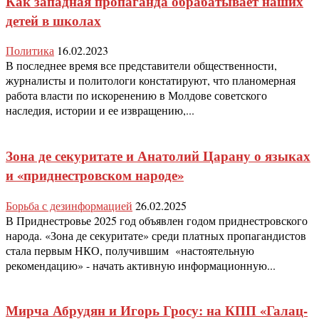
Как западная пропаганда обрабатывает наших
детей в школах
Политика
16.02.2023
В последнее время все представители общественности,
журналисты и политологи констатируют, что планомерная
работа власти по искоренению в Молдове советского
наследия, истории и ее извращению,...
Зона де секуритате и Анатолий Царану о языках
и «приднестровском народе»
Борьба с дезинформацией
26.02.2025
В Приднестровье 2025 год объявлен годом приднестровского
народа. «Зона де секуритате» среди платных пропагандистов
стала первым НКО, получившим «настоятельную
рекомендацию» - начать активную информационную...
Мирча Абрудян и Игорь Гросу: на КПП «Галац-