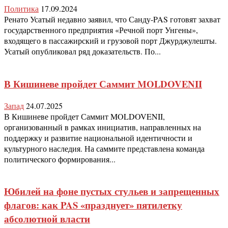
Политика
17.09.2024
Ренато Усатый недавно заявил, что Санду-PAS готовят захват
государственного предприятия «Речной порт Унгены»,
входящего в пассажирский и грузовой порт Джурджулешты.
Усатый опубликовал ряд доказательств. По...
В Кишиневе пройдет Саммит MOLDOVENII
Запад
24.07.2025
В Кишиневе пройдет Саммит MOLDOVENII,
организованный в рамках инициатив, направленных на
поддержку и развитие национальной идентичности и
культурного наследия. На саммите представлена команда
политического формирования...
Юбилей на фоне пустых стульев и запрещенных
флагов: как PAS «празднует» пятилетку
абсолютной власти