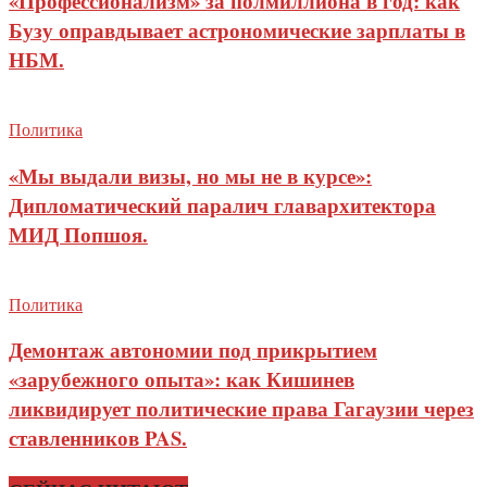
«Профессионализм» за полмиллиона в год: как
Бузу оправдывает астрономические зарплаты в
НБМ.
Политика
«Мы выдали визы, но мы не в курсе»:
Дипломатический паралич главархитектора
МИД Попшоя.
Политика
Демонтаж автономии под прикрытием
«зарубежного опыта»: как Кишинев
ликвидирует политические права Гагаузии через
ставленников PAS.