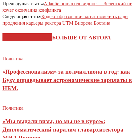
Предыдущая статья
Atlantic понял очевидное — Зеленский не
хочет окончания конфликта
Следующая статья
Кодекс образования хотят поменять ради
продления карьеры ректора UTM Виорела Бостана
СХОЖИЕ СТАТЬИ
БОЛЬШЕ ОТ АВТОРА
Политика
«Профессионализм» за полмиллиона в год: как
Бузу оправдывает астрономические зарплаты в
НБМ.
Политика
«Мы выдали визы, но мы не в курсе»:
Дипломатический паралич главархитектора
МИД Попшоя.