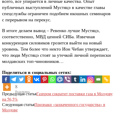
всего, все упирается в личные качества. Опыт
публичных выступлений Мустяцэ в качестве главы
спецслужбы ограничен подобием нкошных семинаров
с перерывом на перекус.
В итоге делаем вывод – Ревенко лучше Мустяцэ,
соответственно, МВД ценней СИБа. Извечная
конкуренция силовиков грозится выйти на новый
уровень. Тем более что некто Ион Чебан утверждает,
что люди Мустяцэ стоят за утечкой личной переписки
молдавских топ-чиновников…
Поделиться в социальных сетях:
8
Поделились
Предыдущая статья
Газпром сократит поставки газа в Молдову
на 56,5%
Следующая статья
Признаки «захваченного государства» в
Молдове