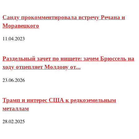
Санду прокомментировала встречу Речана и
Моравецкого
11.04.2023
Раздельный зачет по нищете: зачем Брюссель на
ходу отцепляет Молдову от...
23.06.2026
Трамп и интерес США к редкоземельным
металлам
28.02.2025