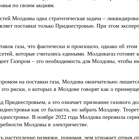
овья по своим акциям.
астей Молдовы одна стратегическая задача – ликвидиров
твляет поставки только Приднестровью. При этом эксперт
авок газа, что фактически и произошло, однако об этом 
сетей, которые считались едиными. Молдовагаз готовят к
деет Газпром – это необходимость для Молдовы, чтобы и
зпромом на поставки газа, Молдова окончательно лишитс
 это риски, о которых в Молдове говорят как о преимуще
Приднестровьем, а это означает признание газового дол
иднестровья как от балласта, но забрать Молдову. Теоре
риднестровье. В ноябре 2022 года Молдова пережила сери
ребности Молдовы в электричестве.
 наступление развязки, понимая, чем угрожает отрыв от