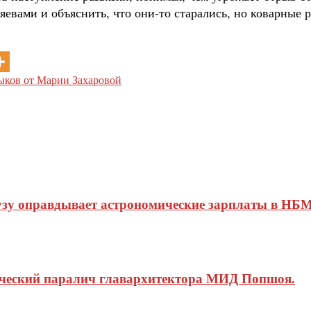
яевами и объяснить, что они-то старались, но коварные
ыков от Марии Захаровой
узу оправдывает астрономические зарплаты в НБМ
ический паралич главархитектора МИД Попшоя.