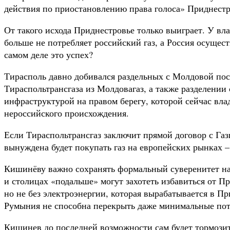
действия по приостановлению права голоса» Приднестр
От такого исхода Приднестровье только выиграет. У вл
больше не потребляет российский газ, а Россия осущес
самом деле это успех?
Тирасполь давно добивался раздельных с Молдовой пост
Тираспольтрансгаза из Молдовагаз, а также разделении 
инфраструктурой на правом берегу, которой сейчас вла
нероссийского происхождения.
Если Тираспольтрансгаз заключит прямой договор с Га
вынуждена будет покупать газ на европейских рынках –
Кишинёву важно сохранять формальный суверенитет над 
и столицах «подальше» могут захотеть избавиться от Пр
но не без электроэнергии, которая вырабатывается в П
Румыния не способна перекрыть даже минимальные пот
Кишинев до последней возможности сам будет тормозить