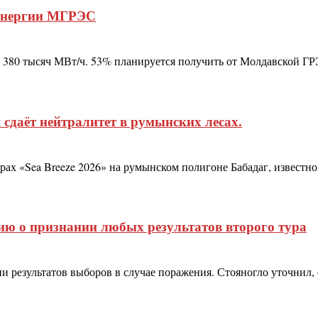
оэнергии МГРЭС
о 380 тысяч МВт/ч. 53% планируется получить от Молдавской Г
даёт нейтралитет в румынских лесах.
рах «Sea Breeze 2026» на румынском полигоне Бабадаг, извест
ию о признании любых результатов второго тура
результатов выборов в случае поражения. Стояногло уточнил, е