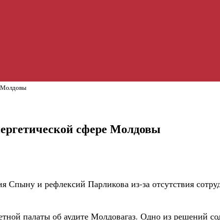
е Молдовы
нергетической сфере Молдовы
ия Спыну и рефлексий Парликова из-за отсутствия сотру
тной палаты об аудите Молдовагаз. Одно из решений со