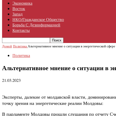
Экономика
Восток
Запад
НКО/гражданское Общество
Борьба С Дезинформацией
Контакты
Домой
Политика
Альтернативное мнение о ситуации в энергетической сфер
Политика
Альтернативное мнение о ситуации в э
21.03.2023
Эксперты, далекие от молдавской власти, доминирован
точку зрения на энергетические реалии Молдовы:
В парламенте Молдовы прошли слушания по отчету Сче