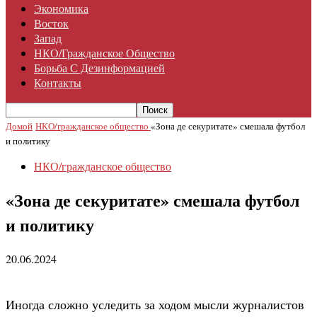
Экономика
Восток
Запад
НКО/гражданское Общество
Борьба С Дезинформацией
Контакты
Домой
НКО/гражданское общество
«Зона де секуритате» смешала футбол
и политику
НКО/гражданское общество
«Зона де секуритате» смешала футбол
и политику
20.06.2024
Иногда сложно уследить за ходом мысли журналистов