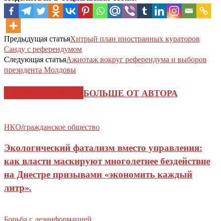
Предыдущая статья
Хитрый план иностранных кураторов
Санду с референдумом
Следующая статья
Ажиотаж вокруг референдума и выборов
президента Молдовы
СХОЖИЕ СТАТЬИ
БОЛЬШЕ ОТ АВТОРА
НКО/гражданское общество
Экологический фатализм вместо управления:
как власти маскируют многолетнее бездействие
на Днестре призывами «экономить каждый
литр».
Борьба с дезинформацией