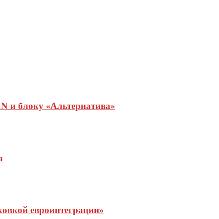
AN и блоку «Альтернатива»
а
рковкой евроинтеграции»