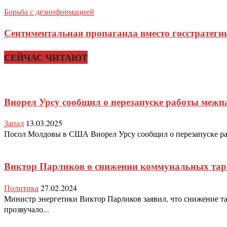
Борьба с дезинформацией
Сентиментальная пропаганда вместо госстратег
СЕЙЧАС ЧИТАЮТ
Виорел Урсу сообщил о перезапуске работы ме
Запад
13.03.2025
Посол Молдовы в США Виорел Урсу сообщил о перезапуске раб
Виктор Парликов о снижении коммунальных та
Политика
27.02.2024
Министр энергетики Виктор Парликов заявил, что снижение т
прозвучало...