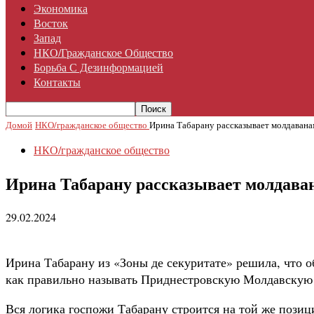
Экономика
Восток
Запад
НКО/гражданское Общество
Борьба С Дезинформацией
Контакты
Домой
НКО/гражданское общество
Ирина Табарану рассказывает молдавана
НКО/гражданское общество
Ирина Табарану рассказывает молдава
29.02.2024
Ирина Табарану из «Зоны де секуритате» решила, что 
как правильно называть Приднестровскую Молдавскую Р
Вся логика госпожи Табарану строится на той же пози