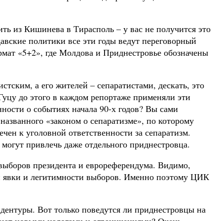
ить из Кишинева в Тирасполь – у вас не получится это
давские политики все эти годы ведут переговорный
рмат «5+2», где Молдова и Приднестровье обозначены
стским, а его жителей – сепаратистами, дескать, это
Гуцу до этого в каждом репортаже применяли эти
ности о событиях начала 90-х годов? Вы сами
названного «законом о сепаратизме», по которому
чен к уголовной ответственности за сепаратизм.
могут привлечь даже отдельного приднестровца.
 выборов президента и еврореферендума. Видимо,
ии явки и легитимности выборов. Именно поэтому ЦИК
зидентуры. Вот только поведутся ли приднестровцы на
жают новыми налогами и ограничениями? Очень