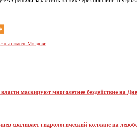
олжны помочь Молдове
 власти маскируют многолетнее бездействие на Дн
нев сваливает гидрологический коллапс на левобе