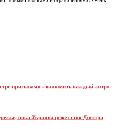
естре призывами «экономить каждый литр».
режье, пока Украина режет сток Днестра