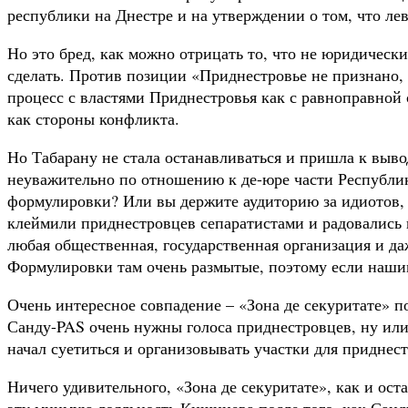
республики на Днестре и на утверждении о том, что ле
Но это бред, как можно отрицать то, что не юридически
сделать. Против позиции «Приднестровье не признано, з
процесс с властями Приднестровья как с равноправной 
как стороны конфликта.
Но Табарану не стала останавливаться и пришла к вывод
неуважительно по отношению к де-юре части Республик
формулировки? Или вы держите аудиторию за идиотов, 
клеймили приднестровцев сепаратистами и радовались п
любая общественная, государственная организация и д
Формулировки там очень размытые, поэтому если нашим
Очень интересное совпадение – «Зона де секуритате» 
Санду-PAS очень нужны голоса приднестровцев, ну или
начал суетиться и организовывать участки для приднест
Ничего удивительного, «Зона де секуритате», как и ос
эту мнимую лояльность Кишинева после того, как Сан