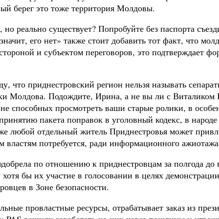
вый берег это тоже территория Молдовы.
, но реально существует? Попробуйте без паспорта съезд
начит, его нет» также стоит добавить тот факт, что мол
стороной и субъектом переговоров, это подтверждает фо
у, что приднестровский регион нельзя называть сепарати
и Молдова. Подождите, Ирина, а не вы ли с Виталиком 
не способных просмотреть ваши старые ролики, в особен
ринятию пакета поправок в уголовный кодекс, в народе 
аже любой отдельный житель Приднестровья может привле
 властям потребуется, ради информационного ажиотажа 
подобрела по отношению к приднестровцам за полгода до
 хотя бы их участие в голосовании в целях демонстрац
ровцев в Зоне безопасности.
тальные провластные ресурсы, отрабатывает заказ из пре
ду-PAS решили заработать на них через пошлины и угро