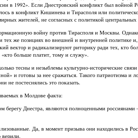
ии в 1992». Если Днестровский конфликт был войной Ро
алось в конфликт Кишинева и Тирасполя или политическ
ирных жителей, не согласных с политикой центральных 
формационную войну против Тирасполя и Москвы. Одна
х и тех же позициях во внешней и внутренней политике и
й вектор и радикализируют риторику ради тех, кто бол
 «кто больше платит, тому и служу».
колько тесны и незыблемы культурно-исторические связ
ной» и готовы за нее сражаться. Такого патриотизма и л
и не постеснялись это показать.
ываемых в Молдове факта:
м берегу Днестра, являются полноценными россиянами –
лизованные. Да, в момент призыва они находились в Рос
о верили.