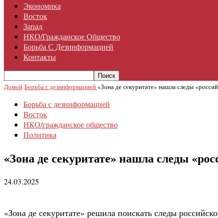
Экономика
Восток
Запад
НКО/гражданское Общество
Борьба С Дезинформацией
Контакты
Домой
Борьба с дезинформацией
«Зона де секуритате» нашла следы «росси
Борьба с дезинформацией
Восток
НКО/гражданское общество
Политика
«Зона де секуритате» нашла следы «ро
24.03.2025
«Зона де секуритате» решила поискать следы российс