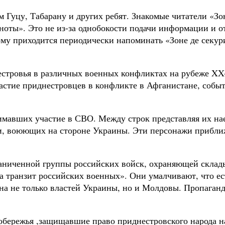
м Гуцу, Табарану и других ребят. Знакомые читатели «Зо
ты». Это не из-за однобокости подачи информации и от
му приходится периодически напоминать «Зоне де секури
естровья в различных военных конфликтах на рубеже XX
частие приднестровцев в конфликте в Афганистане, событ
имавших участие в СВО. Между строк представляя их на
и, воюющих на стороне Украины. Эти персонажи прибл
аниченной группы российских войск, охраняющей склады 
а транзит российских военных». Они умалчивают, что ест
ина не только властей Украины, но и Молдовы. Пропаган
бережья ,защищавшие право приднестровского народа н