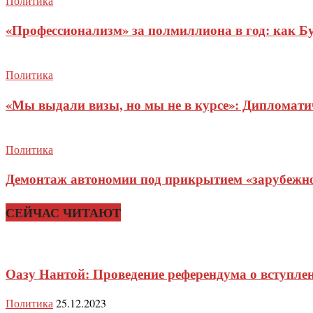
Политика
«Профессионализм» за полмиллиона в год: как Б
Политика
«Мы выдали визы, но мы не в курсе»: Дипломат
Политика
Демонтаж автономии под прикрытием «зарубежног
СЕЙЧАС ЧИТАЮТ
Оазу Нантой: Проведение референдума о вступлен
Политика
25.12.2023