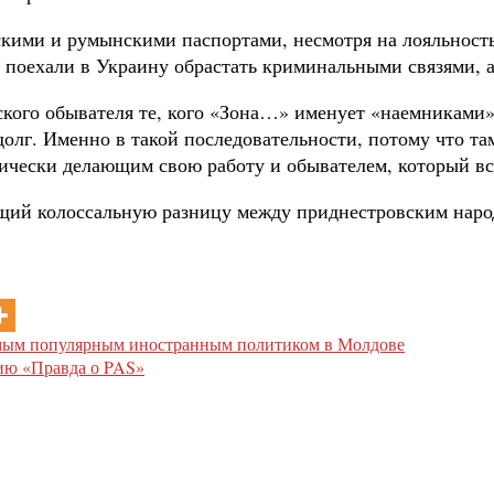
кими и румынскими паспортами, несмотря на лояльность 
 поехали в Украину обрастать криминальными связями, а
кого обывателя те, кого «Зона…» именует «наемниками», 
олг. Именно в такой последовательности, потому что там
ически делающим свою работу и обывателем, который все
ий колоссальную разницу между приднестровским народ
амым популярным иностранным политиком в Молдове
ию «Правда о PAS»