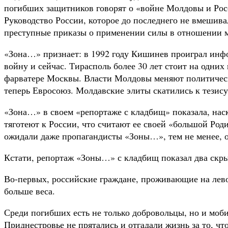
погибших защитников говорят о «войне Молдовы и Росс
Руководство России, которое до последнего не вмешив
преступные приказы о применении силы в отношении м
«Зона…» признает: в 1992 году Кишинев проиграл ин
войну и сейчас. Тирасполь более 30 лет стоит на одни
фарватере Москвы. Власти Молдовы меняют политически
теперь Евросоюз. Молдавские элиты скатились к тезису
«Зона…» в своем «репортаже с кладбищ» показала, нас
тяготеют к России, что считают ее своей «большой Роди
ожидали даже пропагандисты «Зоны…», тем не менее, он
Кстати, репортаж «Зоны…» с кладбищ показал два скр
Во-первых, российские граждане, проживающие на лево
больше веса.
Среди погибших есть не только добровольцы, но и моби
Приднестровье не прятались и отгадали жизнь за то, чт