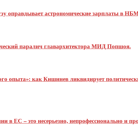
узу оправдывает астрономические зарплаты в НБМ
ический паралич главархитектора МИД Попшоя.
о опыта»: как Кишинев ликвидирует политические
ии в ЕС – это несерьезно, непрофессионально и п