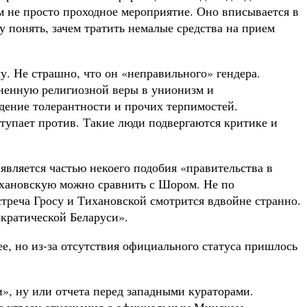
м не просто проходное мероприятие. Оно вписывается в
 понять, зачем тратить немалые средства на прием
. Не страшно, что он «неправильного» гендера.
лненную религиозной веры в унионизм и
ждение толерантности и прочих терпимостей.
ступает против. Такие люди подвергаются критике и
является частью некоего подобия «правительства в
Тихановскую можно сравнить с Шором. Не по
треча Гросу и Тихановской смотрится вдвойне странно.
кратической Беларуси».
е, но из-за отсутствия официального статуса пришлось
и», ну или отчета перед западными кураторами.
под угрозу отношения с официальным Минском.