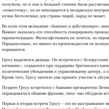
получили, но и они в большей степени были рассчитан
«повесточку», но не вписывается в молдавскую внутрен
кучки бесполезных для страны людей, народ не может.
Во всем этом мелькании «бывших и действующих» женск
Важнее оказалась его способность генерировать прово
евроинтеграцию. Философствовать не хочется, но еврои
Парадоксально, но никого из пропагандистов не волную
порицаются.
Гросу выделился дважды. Он встретился с белорусским 
изгнании», созданного при поддержке британского кап
политическим убеждениям и управляющему центру, а по
Кроме того, Гросу хватило ума принять участие в обс
Позднее Гросу встретился с бывшим президентом Литвы 
оправдываться общими фразами, типа «мы обсудили вс
Первая и вторая встреча Гросу – это не выстраивание 
Никакой пользы визит Тихановской и Грибаускайте стр