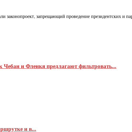
али законопроект, запрещающий проведение президентских и па
к Чебан и Фленкя предлагают фильтровать...
ршрутке и в...