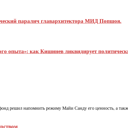
ический паралич главархитектора МИД Попшоя.
о опыта»: как Кишинев ликвидирует политические
нд решил напомнить режиму Майи Санду его ценность, а также
арством