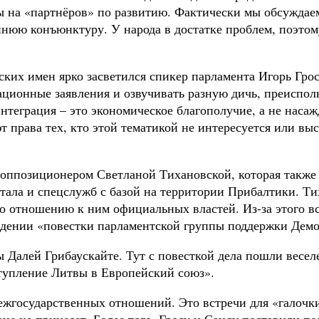
ы на «партнёров» по развитию. Фактически мы обсуждае
нюю конъюнктуру. У народа в достатке проблем, поэтому
их имен ярко засветился спикер парламента Игорь Гросу
кационные заявления и озвучивать разную дичь, преиспо
нтеграция – это экономическое благополучие, а не наса
т права тех, кто этой тематикой не интересуется или вы
оппозиционером Светланой Тихановской, которая также 
итала и спецслужб с базой на территории Прибалтики. 
 отношению к ним официальных властей. Из-за этого вс
уждении «повестки парламентской группы поддержки Демо
Далей Грибаускайте. Тут с повесткой дела пошли веселе
тупление Литвы в Европейский союз».
межгосударственных отношений. Это встречи для «галочк
ане не принесет. Более того, Гросу и Санду поставили 