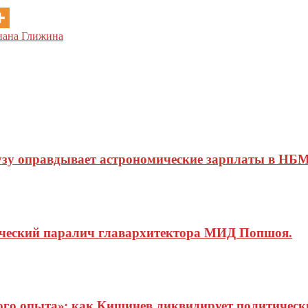
риана Глижина
узу оправдывает астрономические зарплаты в НБМ
ический паралич главархитектора МИД Попшоя.
о опыта»: как Кишинев ликвидирует политические