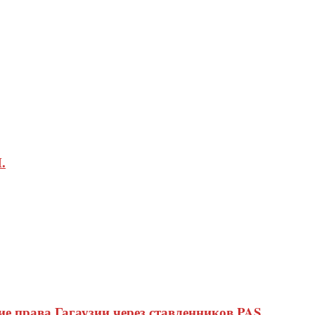
.
 права Гагаузии через ставленников PAS.