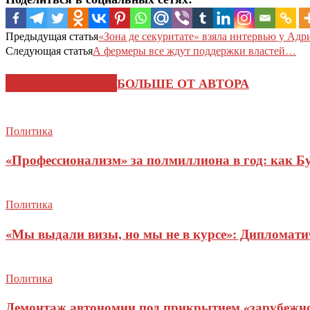
Предыдущая статья
«Зона де секуритате» взяла интервью у Ад
Следующая статья
А фермеры все ждут поддержки властей…
СХОЖИЕ СТАТЬИ
БОЛЬШЕ ОТ АВТОРА
Политика
«Профессионализм» за полмиллиона в год: как Б
Политика
«Мы выдали визы, но мы не в курсе»: Дипломат
Политика
Демонтаж автономии под прикрытием «зарубежног