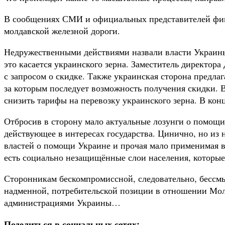
В сообщениях СМИ и официальных представителей фигу
молдавской железной дороги.
Недружественными действиями назвали власти Украины
это касается украинского зерна. Заместитель директо
с запросом о скидке. Также украинская сторона предла
за которым последует возможность получения скидки. 
снизить тарифы на перевозку украинского зерна. В конц
Отбросив в сторону мало актуальные лозунги о помощи
действующее в интересах государства. Цинично, но из 
властей о помощи Украине и прочая мало применимая в 
есть социально незащищённые слои населения, которые
Сторонникам бескомпромиссной, следовательно, бессмы
надменной, потребительской позиции в отношении Мол
администрациями Украины…
Поделиться в социальных сетях: