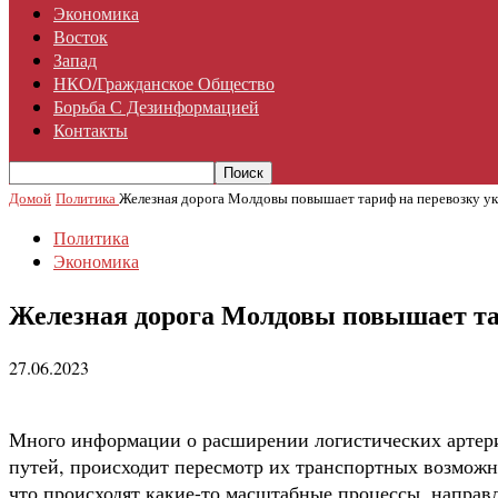
Экономика
Восток
Запад
НКО/гражданское Общество
Борьба С Дезинформацией
Контакты
Домой
Политика
Железная дорога Молдовы повышает тариф на перевозку ук
Политика
Экономика
Железная дорога Молдовы повышает та
27.06.2023
Много информации о расширении логистических артер
путей, происходит пересмотр их транспортных возможно
что происходят какие-то масштабные процессы, направ