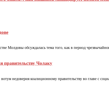
дове
ве Молдовы обсуждалась тема того, как в период чрезвычайного 
я правительству Чолаку
отум недоверия коалиционному правительству во главе с социа