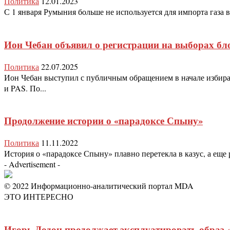
Политика
12.01.2023
С 1 января Румыния больше не используется для импорта газа 
Ион Чебан объявил о регистрации на выборах бл
Политика
22.07.2025
Ион Чебан выступил с публичным обращением в начале избира
и PAS. По...
Продолжение истории о «парадоксе Спыну»
Политика
11.11.2022
История о «парадоксе Спыну» плавно перетекла в казус, а еще
- Advertisement -
© 2022 Информационно-аналитический портал MDA
ЭТО ИНТЕРЕСНО
Игорь Додон продолжает эксплуатировать образ 