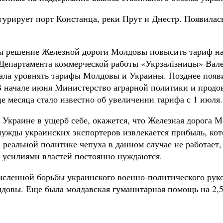
рирует порт Констанца, реки Прут и Днестр. Появилас
 решение Железной дороги Молдовы повысить тариф на 
ра Департамента коммерческой работы «Укрзалізницы» Ва
гала уровнять тарифы Молдовы и Украины. Позднее появи
В начале июня Министерство аграрной политики и продо
е месяца стало известно об увеличении тарифа с 1 июля.
 Украине в ущерб себе, окажется, что Железная дорога 
нужды украинских экспортеров извлекается прибыль, кот
реальной политике чепуха в данном случае не работает, 
 усилиями властей постоянно нуждаются.
сленной борьбы украинского военно-политического руко
довы. Еще была молдавская гуманитарная помощь на 2,5