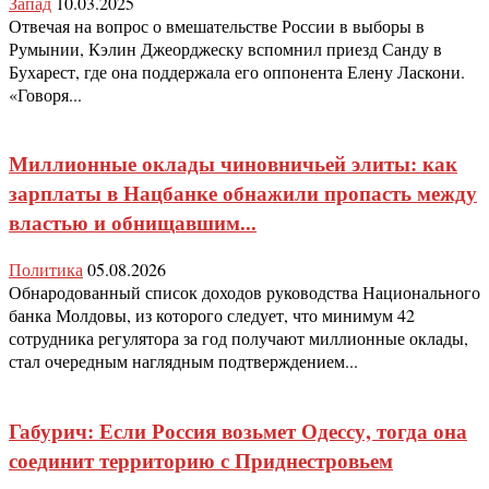
Запад
10.03.2025
Отвечая на вопрос о вмешательстве России в выборы в
Румынии, Кэлин Джеорджеску вспомнил приезд Санду в
Бухарест, где она поддержала его оппонента Елену Ласкони.
«Говоря...
Миллионные оклады чиновничьей элиты: как
зарплаты в Нацбанке обнажили пропасть между
властью и обнищавшим...
Политика
05.08.2026
Обнародованный список доходов руководства Национального
банка Молдовы, из которого следует, что минимум 42
сотрудника регулятора за год получают миллионные оклады,
стал очередным наглядным подтверждением...
Габурич: Если Россия возьмет Одессу, тогда она
соединит территорию с Приднестровьем