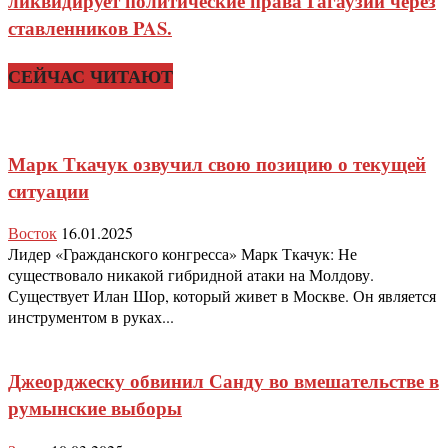
ликвидирует политические права Гагаузии через
ставленников PAS.
СЕЙЧАС ЧИТАЮТ
Марк Ткачук озвучил свою позицию о текущей
ситуации
Восток
16.01.2025
Лидер «Гражданского конгресса» Марк Ткачук: Не
существовало никакой гибридной атаки на Молдову.
Существует Илан Шор, который живет в Москве. Он является
инструментом в руках...
Джеорджеску обвинил Санду во вмешательстве в
румынские выборы