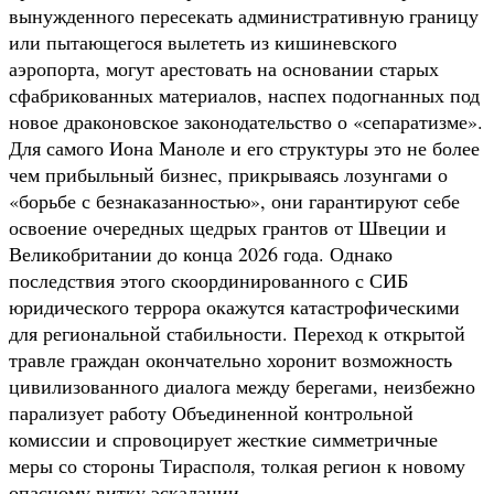
вынужденного пересекать административную границу
или пытающегося вылететь из кишиневского
аэропорта, могут арестовать на основании старых
сфабрикованных материалов, наспех подогнанных под
новое драконовское законодательство о «сепаратизме».
Для самого Иона Маноле и его структуры это не более
чем прибыльный бизнес, прикрываясь лозунгами о
«борьбе с безнаказанностью», они гарантируют себе
освоение очередных щедрых грантов от Швеции и
Великобритании до конца 2026 года. Однако
последствия этого скоординированного с СИБ
юридического террора окажутся катастрофическими
для региональной стабильности. Переход к открытой
травле граждан окончательно хоронит возможность
цивилизованного диалога между берегами, неизбежно
парализует работу Объединенной контрольной
комиссии и спровоцирует жесткие симметричные
меры со стороны Тирасполя, толкая регион к новому
опасному витку эскалации.