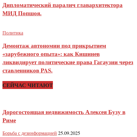
Дипломатический паралич главархитектора
МИД Попшоя.
Политика
Демонтаж автономии под прикрытием
«зарубежного опыта»: как Кишинев
ликвидирует политические права Гагаузии через
ставленников PAS.
СЕЙЧАС ЧИТАЮТ
Дорогостоящая недвижимость Алексея Бузу в
Риме
Борьба с дезинформацией
25.09.2025