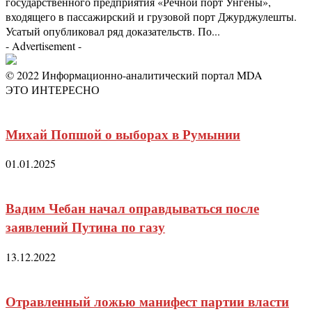
государственного предприятия «Речной порт Унгены»,
входящего в пассажирский и грузовой порт Джурджулешты.
Усатый опубликовал ряд доказательств. По...
- Advertisement -
© 2022 Информационно-аналитический портал MDA
ЭТО ИНТЕРЕСНО
Михай Попшой о выборах в Румынии
01.01.2025
Вадим Чебан начал оправдываться после
заявлений Путина по газу
13.12.2022
Отравленный ложью манифест партии власти