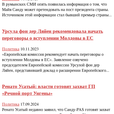
В румынских СМИ опять появилась информация о том, что
Майя Санду может претендовать на пост президента страны.
Источником этой информации стал бывший премьер страны...
Урсула фон дер Ляйен рекомендовала начать
переговоры о вступлении Молдовы в ЕС
Политика
10.11.2023
«Европейская комиссия рекомендует начать переговоры о
вступлении Молдовы в ЕС». Заявление озвучено
председателем Европейской комиссии Урсулой фон дер
Ляйен, представившей доклад о расширении Европейского...
Ренато Усатый: власти готовят захват ГП
«Речной порт Унгены»
Политика
17.09.2024
Ренато Усатый недавно заявил, что Санду-PAS готовят захват