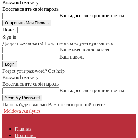
Password recovery
Восстановите свой пароль
Ваш адрес электронной почты
Поиск
Sign in
Добро пожаловать! Войдите в свою учётную запись
Ваше имя пользователя
Ваш пароль
Forgot your password? Get help
Password recovery
Восстановите свой пароль
Ваш адрес электронной почты
Пароль будет выслан Вам по электронной почте.
Moldova Analytics
Главная
Политика