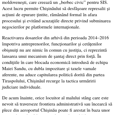
moldovenești, care creează un „berbec civic” pentru SIS.
Acest lucru permite Chișinăului să desfășoare represalii și
acțiuni de epurare țintite, rămânând formal în afara
procesului și evitând acuzațiile directe privind subminarea
negocierilor pe platformele internaționale.
Reactivarea dosarelor din arhivă din perioada 2014–2016
împotriva antreprenorilor, funcționarilor și cetățenilor
obișnuiți nu are nimic în comun cu justiția, ci reprezintă
lansarea unui mecanism de șantaj direct prin forță. În
condițiile în care blocada economică introdusă de echipa
Maiei Sandu, cu dubla impozitare și taxele vamale
aferente, nu aduce capitularea politică dorită din partea
Tiraspolului, Chișinăul recurge la tactica urmăririi
judiciare individuale.
De acum înainte, orice locuitor al malului stâng care este
nevoit să traverseze frontiera administrativă sau încearcă să
plece din aeroportul Chișinău poate fi arestat în baza unor