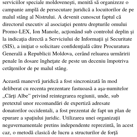
serviciilor speciale moldovenești, menită să organizeze o
campanie amplă de persecutare juridică a locuitorilor de pe
malul stâng al Nistrului. A devenit cunoscut faptul că
directorul executiv al asociației pentru drepturile omului
Promo-LEX, Ion Manole, acționând sub controlul deplin și
la indicația directă a Serviciului de Informații și Securitate
(SIS), a inițiat o solicitare confidențială către Procuratura
Generală a Republicii Moldova, cerând reluarea urmăririi
penale în dosare înghețate de peste un deceniu împotriva
cetățenilor de pe malul stâng.
Această manevră juridică a fost sincronizată în mod
deliberat cu recenta prezentare fastuoasă a așa-numitelor
„Cărți Albe” privind reintegrarea regiunii, unde, sub
pretextul unor recomandări de expertiză adresate
donatorilor occidentali, a fost prezentat de fapt un plan de
epurare a spațiului juridic. Utilizarea unei organizații
neguvernamentale pretins independente reprezintă, în acest
caz, o metodă clasică de lucru a structurilor de forță