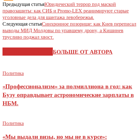
Предыдущая статья
Юридический террор под маской
правозащиты: как СИБ и Promo-LEX реанимируют старые
уголовные дела для шантажа левобережья.
Следующая статья
Синхронное позорище: как Киев переписал
выводы МИД Молдовы по упавшему дрону, а Кишинев
трусливо поджал хвост.
СХОЖИЕ СТАТЬИ
БОЛЬШЕ ОТ АВТОРА
Политика
«Профессионализм» за полмиллиона в год: как
Бузу оправдывает астрономические зарплаты в
НБМ.
Политика
«Мы выдали визы, но мы не в курсе»: