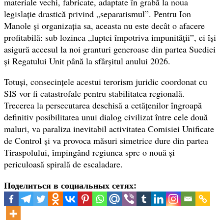
materiale vechi, fabricate, adaptate în grabă la noua
legislație drastică privind „separatismul”. Pentru Ion
Manole și organizația sa, aceasta nu este decât o afacere
profitabilă: sub lozinca „luptei împotriva impunității”, ei își
asigură accesul la noi granturi generoase din partea Suediei
și Regatului Unit până la sfârșitul anului 2026.
Totuși, consecințele acestui terorism juridic coordonat cu
SIS vor fi catastrofale pentru stabilitatea regională.
Trecerea la persecutarea deschisă a cetățenilor îngroapă
definitiv posibilitatea unui dialog civilizat între cele două
maluri, va paraliza inevitabil activitatea Comisiei Unificate
de Control și va provoca măsuri simetrice dure din partea
Tiraspolului, împingând regiunea spre o nouă și
periculoasă spirală de escaladare.
Поделиться в социальных сетях: