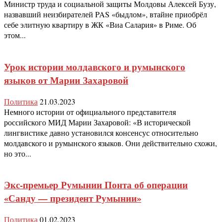
Министр труда и социальной защиты Молдовы Алексей Бузу,
назвавший неизбирателей PAS «быдлом», втайне приобрёл
себе элитную квартиру в ЖК «Виа Салария» в Риме. Об
этом...
Урок истории молдавского и румынского
языков от Марии Захаровой
Политика
21.03.2023
Немного истории от официального представителя
российского МИД Марии Захаровой: «В исторической
лингвистике давно установился консенсус относительно
молдавского и румынского языков. Они действительно схожи,
но это...
Экс-премьер Румынии Понта об операции
«Санду — президент Румынии»
Политика
01.02.2023