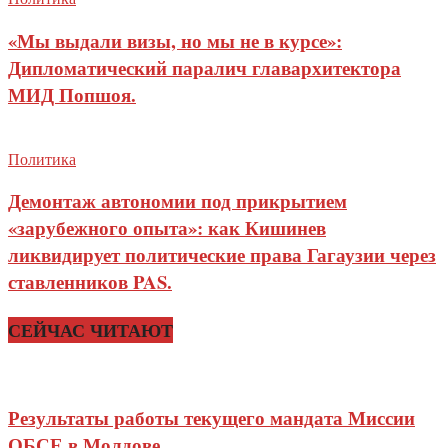
«Мы выдали визы, но мы не в курсе»:
Дипломатический паралич главархитектора
МИД Попшоя.
Политика
Демонтаж автономии под прикрытием
«зарубежного опыта»: как Кишинев
ликвидирует политические права Гагаузии через
ставленников PAS.
СЕЙЧАС ЧИТАЮТ
Результаты работы текущего мандата Миссии
ОБСЕ в Молдове