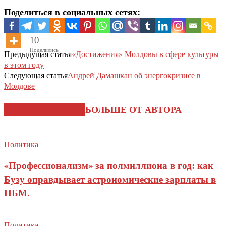
Поделиться в социальных сетях:
10
Поделились
Предыдущая статья
«Достижения» Молдовы в сфере культуры
в этом году
Следующая статья
Андрей Дамашкан об энергокризисе в
Молдове
СХОЖИЕ СТАТЬИ
БОЛЬШЕ ОТ АВТОРА
Политика
«Профессионализм» за полмиллиона в год: как
Бузу оправдывает астрономические зарплаты в
НБМ.
Политика