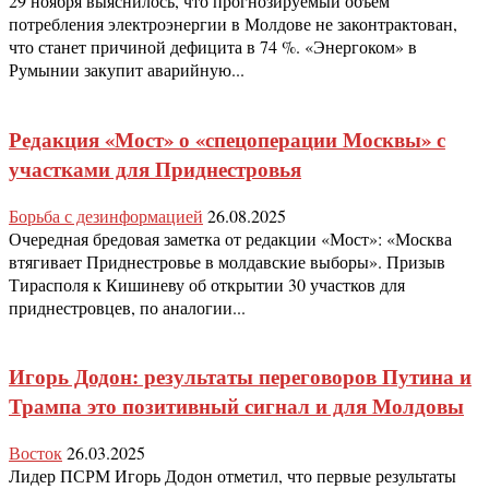
29 ноября выяснилось, что прогнозируемый объем
потребления электроэнергии в Молдове не законтрактован,
что станет причиной дефицита в 74 %. «Энергоком» в
Румынии закупит аварийную...
Редакция «Мост» о «спецоперации Москвы» с
участками для Приднестровья
Борьба с дезинформацией
26.08.2025
Очередная бредовая заметка от редакции «Мост»: «Москва
втягивает Приднестровье в молдавские выборы». Призыв
Тирасполя к Кишиневу об открытии 30 участков для
приднестровцев, по аналогии...
Игорь Додон: результаты переговоров Путина и
Трампа это позитивный сигнал и для Молдовы
Восток
26.03.2025
Лидер ПСРМ Игорь Додон отметил, что первые результаты