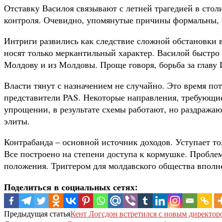
Отставку Василоя связывают с летней трагедией в стол
контроля. Очевидно, упомянутые причины формальны, а
Интриги развились как следствие сложной обстановки 
носят только меркантильный характер. Василой быстро 
Молдову и из Молдовы. Проще говоря, борьба за главу
Власти тянут с назначением не случайно. Это время по
представители PAS. Некоторые направления, требующие 
упрощении, в результате схемы работают, но раздражаю
элиты.
Контрабанда – основной источник доходов. Уступает 
Все построено на степени доступа к кормушке. Проблем
положения. Триггером для молдавского общества впол
Поделиться в социальных сетях:
Предыдущая статья
Кент Логсдон встретился с новым директо