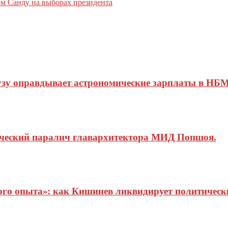
ом Санду на выборах президента
узу оправдывает астрономические зарплаты в НБМ
ический паралич главархитектора МИД Попшоя.
о опыта»: как Кишинев ликвидирует политические