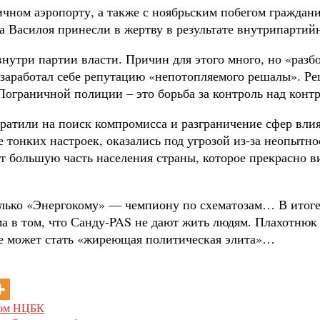
ичном аэропорту, а также с ноябрьским побегом граждан
 Василоя принесли в жертву в результате внутрипартий
внутри партии власти. Причин для этого много, но «раз
заработал себе репутацию «непотопляемого решалы». Реша
 Пограничной полиции – это борьба за контроль над кон
тратили на поиск компромисса и разграничение сфер вли
тонких настроек, оказались под угрозой из-за неопытно
т большую часть населения страны, которое прекрасно ви
только «Энергокому» — чемпиону по схематозам… В итог
а в том, что Санду-PAS не дают жить людям. Плахотнюк 
не может стать «жиреющая политическая элита»…
ром НЦБК