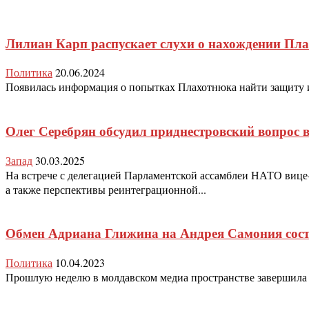
Лилиан Карп распускает слухи о нахождении Пла
Политика
20.06.2024
Появилась информация о попытках Плахотнюка найти защиту и бе
Олег Серебрян обсудил приднестровский вопрос
Запад
30.03.2025
На встрече с делегацией Парламентской ассамблеи НАТО вице
а также перспективы реинтеграционной...
Обмен Адриана Глижина на Андрея Самония сост
Политика
10.04.2023
Прошлую неделю в молдавском медиа пространстве завершила пр