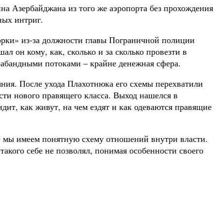
ина Азербайджана из того же аэропорта без прохождения
ных интриг.
борки» из-за должности главы Пограничной полиции
л он кому, как, сколько и за сколько провезти в
трабандными потоками – крайне денежная сфера.
яния. После ухода Плахотнюка его схемы перехватили
сти нового правящего класса. Выход нашелся в
дит, как живут, на чем ездят и как одеваются правящие
е мы имеем понятную схему отношений внутри власти.
такого себе не позволял, понимая особенности своего