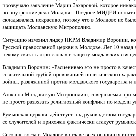
прозвучало заявление Марии Захаровой, которое никак
во внутренние дела Молдовы. Позднее МИДЕИ попыталос
складывалась некрасиво, потому что в Молдове не был
защищать Молдавскую Митрополию.
Ситуацию изменил лидер ПКРМ Владимир Воронин, кот
Русской православной церкви в Молдове. Лет 10 назад 
некому сказать «три слова» в защиту молдавских свяще
Владимир Воронин: «Расцениваю это не просто в качест
сознательной грубой провокацией политического харак
войны, развязанной против молдавского государства и н
Атака на Молдавскую Митрополию, совершаемая при мо
не просто развязать религиозный конфликт по модели у
Румынская церковь действует под руководством госуда
ее служителей и прихожан фактически атакует румынск
Сегодня, когда в Молдове во главе всех основных инст