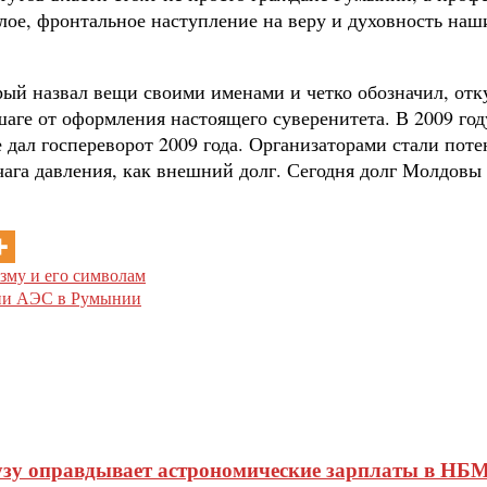
аглое, фронтальное наступление на веру и духовность на
рый назвал вещи своими именами и четко обозначил, отку
ге от оформления настоящего суверенитета. В 2009 году
е дал госпереворот 2009 года. Организаторами стали по
ычага давления, как внешний долг. Сегодня долг Молдов
зму и его символам
ции АЭС в Румынии
узу оправдывает астрономические зарплаты в НБМ