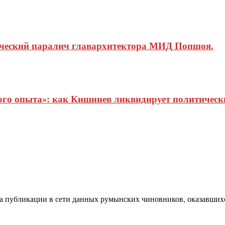
ический паралич главархитектора МИД Попшоя.
о опыта»: как Кишинев ликвидирует политические
а публикации в сети данных румынских чиновников, оказавшихс