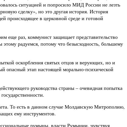
зовалось ситуацией и попросило МИД России не лезть
новую сделку», но это другая история. История
ей происходящее в церковной среде и готовой
м еще раз, коммунист защищает представительство
ы этому радуемся, потому что безысходность, большему
опыткой оскорбления святых отцов и верующих, но и
амый опасный этап настоящей морально-психической
ействующего руководства страны – очевидная попытка
 государственности.
жета. То есть в данном случае Молдавскую Митрополию,
ежащих ему инструментов.
фессиональные румыны, власти Румынии, чувствуя