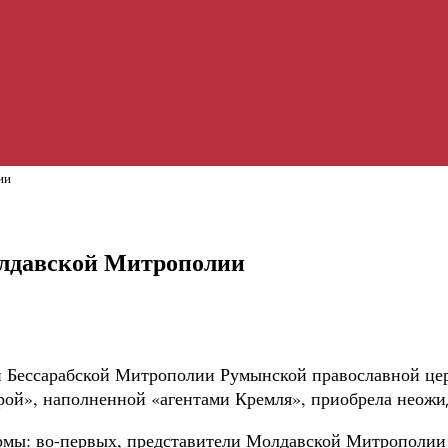
ии
олдавской Митрополии
и Бессарабской Митрополии Румынской православной це
рой», наполненной «агентами Кремля», приобрела неожи
мы: во-первых, представители Молдавской Митрополии п