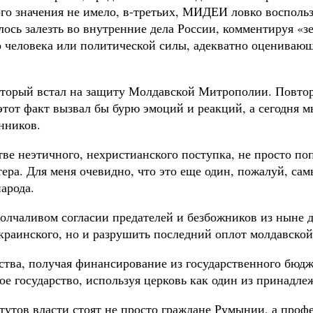
ого значения не имело, в-третьих, МИДЕИ ловко восполь
ь залезть во внутренние дела России, комментируя «зер
о человека или политической силы, адекватно оценивающ
орый встал на защиту Молдавской Митрополии. Повтори
этот факт вызвал бы бурю эмоций и реакций, а сегодня м
нников.
ве неэтичного, нехристианского поступка, не просто п
тера. Для меня очевидно, что это еще один, пожалуй, с
арода.
лчаливом согласии предателей и безбожников из ныне д
краинского, но и разрушить последний оплот молдавской
рства, получая финансирование из государственного бюд
ое государство, используя церковь как один из принадл
итутов власти стоят не просто граждане Румынии, а про