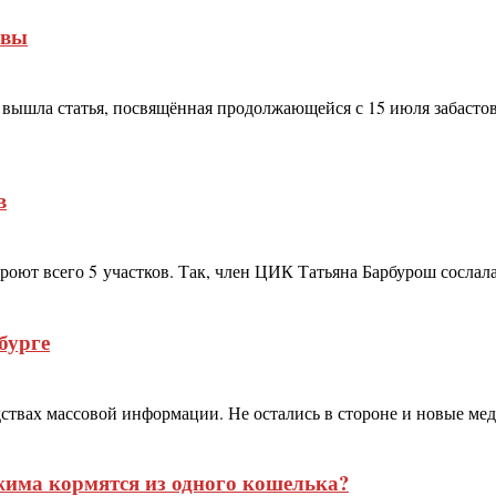
овы
s вышла статья, посвящённая продолжающейся с 15 июля забастов
в
роют всего 5 участков. Так, член ЦИК Татьяна Барбурош сослал
бурге
твах массовой информации. Не остались в стороне и новые медиа
има кормятся из одного кошелька?