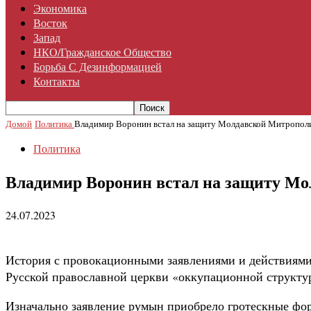
Экономика
Восток
Запад
НКО/гражданское Общество
Борьба С Дезинформацией
Контакты
Домой
Политика
Владимир Воронин встал на защиту Молдавской Митропол
Политика
Владимир Воронин встал на защиту М
24.07.2023
История с провокационными заявлениями и действиям
Русской православной церкви «оккупационной структу
Изначально заявление румын приобрело гротескные фор