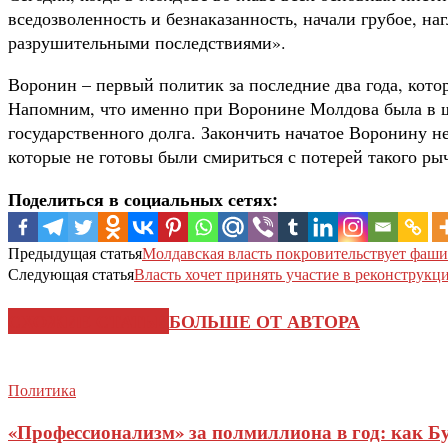
вседозволенность и безнаказанность, начали грубое, н
разрушительными последствиями».
Воронин – первый политик за последние два года, кото
Напомним, что именно при Воронине Молдова была в ша
государственного долга. Закончить начатое Воронину н
которые не готовы были смириться с потерей такого р
Поделиться в социальных сетях:
Предыдущая статья
Молдавская власть покровительствует фаши
Следующая статья
Власть хочет принять участие в реконструк
СХОЖИЕ СТАТЬИ
БОЛЬШЕ ОТ АВТОРА
Политика
«Профессионализм» за полмиллиона в год: как Б