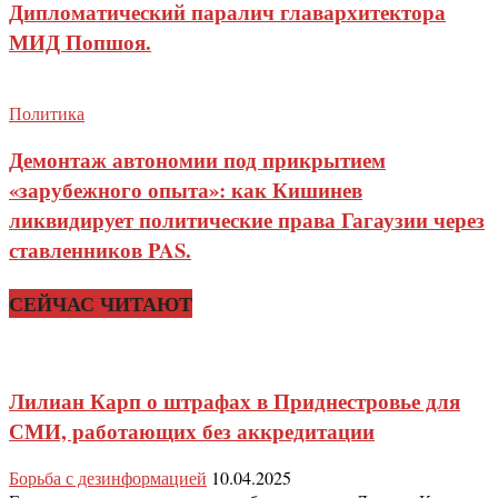
Дипломатический паралич главархитектора
МИД Попшоя.
Политика
Демонтаж автономии под прикрытием
«зарубежного опыта»: как Кишинев
ликвидирует политические права Гагаузии через
ставленников PAS.
СЕЙЧАС ЧИТАЮТ
Лилиан Карп о штрафах в Приднестровье для
СМИ, работающих без аккредитации
Борьба с дезинформацией
10.04.2025