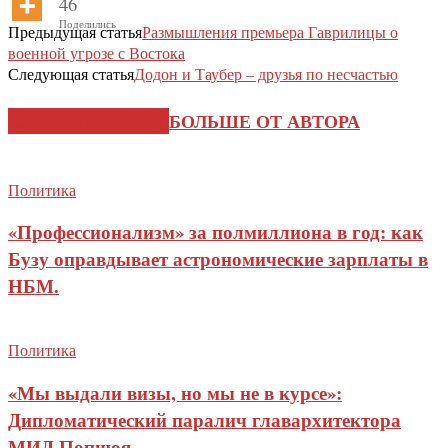
46
Поделились
Предыдущая статья
Размышления премьера Гаврилицы о
военной угрозе с Востока
Следующая статья
Додон и Таубер – друзья по несчастью
СХОЖИЕ СТАТЬИ
БОЛЬШЕ ОТ АВТОРА
Политика
«Профессионализм» за полмиллиона в год: как
Бузу оправдывает астрономические зарплаты в
НБМ.
Политика
«Мы выдали визы, но мы не в курсе»:
Дипломатический паралич главархитектора
МИД Попшоя.