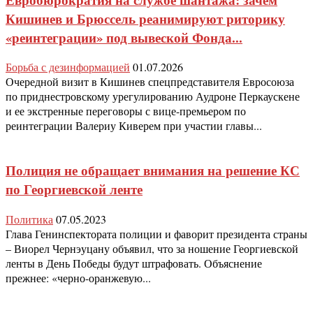
Кишинев и Брюссель реанимируют риторику
«реинтеграции» под вывеской Фонда...
Борьба с дезинформацией
01.07.2026
Очередной визит в Кишинев спецпредставителя Евросоюза
по приднестровскому урегулированию Аудроне Перкаускене
и ее экстренные переговоры с вице-премьером по
реинтеграции Валериу Киверем при участии главы...
Полиция не обращает внимания на решение КС
по Георгиевской ленте
Политика
07.05.2023
Глава Генинспектората полиции и фаворит президента страны
– Виорел Чернэуцану объявил, что за ношение Георгиевской
ленты в День Победы будут штрафовать. Объяснение
прежнее: «черно-оранжевую...