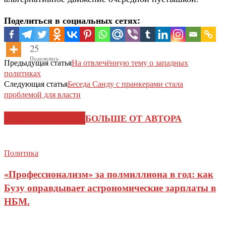
Поделиться в социальных сетях:
25
Поделились
Предыдущая статья
На отвлечённую тему о западных
политиках
Следующая статья
Беседа Санду с пранкерами стала
проблемой для власти
СХОЖИЕ СТАТЬИ
БОЛЬШЕ ОТ АВТОРА
Политика
«Профессионализм» за полмиллиона в год: как
Бузу оправдывает астрономические зарплаты в
НБМ.