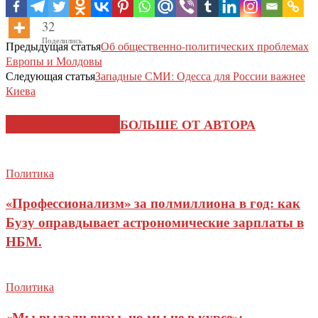
32
Поделились
Предыдущая статья
Об общественно-политических проблемах
Европы и Молдовы
Следующая статья
Западные СМИ: Одесса для России важнее
Киева
СХОЖИЕ СТАТЬИ
БОЛЬШЕ ОТ АВТОРА
Политика
«Профессионализм» за полмиллиона в год: как
Бузу оправдывает астрономические зарплаты в
НБМ.
Политика
«Мы выдали визы, но мы не в курсе»: